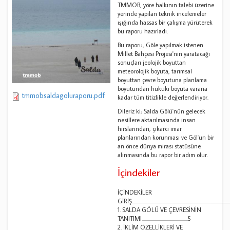
TMMOB, yöre halkının talebi üzerine
yerinde yapılan teknik incelemeler
ışığında hassas bir çalışma yürüterek
bu raporu hazırladı.
Bu raporu, Göle yapılmak istenen
Millet Bahçesi Projesi'nin yaratacağı
sonuçları jeolojik boyuttan
meteorolojik boyuta, tarımsal
boyuttan çevre boyutuna planlama
boyutundan hukuki boyuta varana
tmmobsaldagoluraporu.pdf
kadar tüm titizlikle değerlendiriyor.
Dileriz ki; Salda Gölü'nün gelecek
nesillere aktarılmasında insan
hırslarından, çıkarcı imar
planlarından korunması ve Göl'ün bir
an önce dünya mirası statüsüne
alınmasında bu rapor bir adım olur.
İçindekiler
İÇİNDEKİLER
GİRİŞ.................................................................................................
1. SALDA GÖLÜ VE ÇEVRESİNİN
TANITIMI.............................................5
2. İKLİM ÖZELLİKLERİ VE