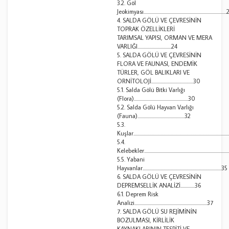
3.2. Göl
Jeokimyası................................................................................
4. SALDA GÖLÜ VE ÇEVRESİNİN
TOPRAK ÖZELLİKLERİ
TARIMSAL YAPISI, ORMAN VE MERA
VARLIĞI.................................24
5. SALDA GÖLÜ VE ÇEVRESİNİN
FLORA VE FAUNASI, ENDEMİK
TÜRLER, GÖL BALIKLARI VE
ORNİTOLOJİ.........................................30
5.1. Salda Gölü Bitki Varlığı
(Flora).....................................................30
5.2. Salda Gölü Hayvan Varlığı
(Fauna)..............................................32
5.3.
Kuşlar..........................................................................................
5.4.
Kelebekler.................................................................................
5.5. Yabani
Hayvanlar.............................................................................35
6. SALDA GÖLÜ VE ÇEVRESİNİN
DEPREMSELLİK ANALİZİ..............36
6.1. Deprem Risk
Analizi.......................................................................37
7. SALDA GÖLÜ SU REJİMİNİN
BOZULMASI, KİRLİLİK
KAYNAKLARININ TESPİTİ VE