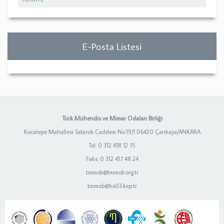
E-Posta Listesi
Türk Mühendis ve Mimar Odaları Birliği
Kocatepe Mahallesi Selanik Caddesi No:19/1 06420 Çankaya/ANKARA
Tel: 0 312 418 12 75
Faks: 0 312 417 48 24
tmmob@tmmob.org.tr
tmmob@hs03.kep.tr