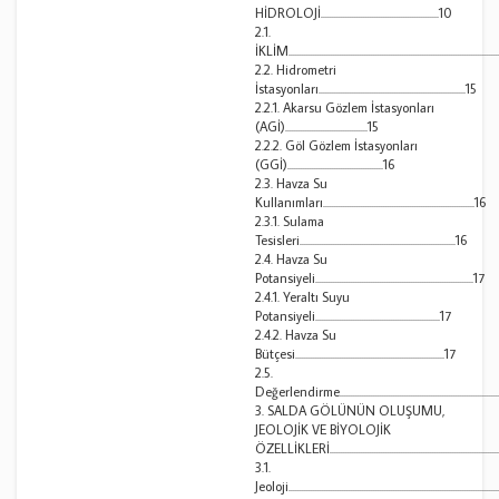
HİDROLOJİ.....................................................10
2.1.
İKLİM...........................................................................................
2.2. Hidrometri
İstasyonları..................................................................15
2.2.1. Akarsu Gözlem İstasyonları
(AGİ).....................................15
2.2.2. Göl Gözlem İstasyonları
(GGİ)...........................................16
2.3. Havza Su
Kullanımları....................................................................16
2.3.1. Sulama
Tesisleri......................................................................16
2.4. Havza Su
Potansiyeli.......................................................................17
2.4.1. Yeraltı Suyu
Potansiyeli........................................................17
2.4.2. Havza Su
Bütçesi...................................................................17
2.5.
Değerlendirme.......................................................................
3. SALDA GÖLÜNÜN OLUŞUMU,
JEOLOJİK VE BİYOLOJİK
ÖZELLİKLERİ.............................................................................
3.1.
Jeoloji...........................................................................................