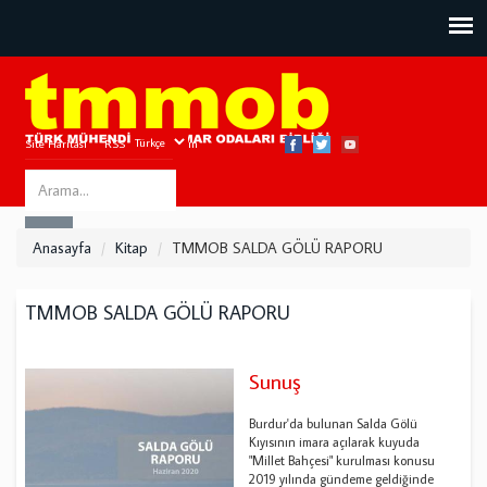
Site Haritası
RSS
Bize Ulaşın
Search
ARA
this
Anasayfa
Kitap
TMMOB SALDA GÖLÜ RAPORU
site
TMMOB SALDA GÖLÜ RAPORU
Sunuş
Burdur'da bulunan Salda Gölü
Kıyısının imara açılarak kuyuda
"Millet Bahçesi" kurulması konusu
2019 yılında gündeme geldiğinde