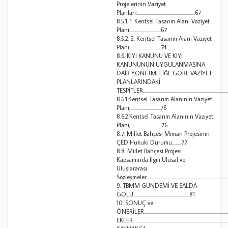
Projelerinin Vaziyet
Planları:.........................................................67
8.5.1. 1. Kentsel Tasarım Alanı Vaziyet
Planı:..............................67
8.5.2. 2. Kentsel Tasarım Alanı Vaziyet
Planı:..............................74
8.6. KIYI KANUNU VE KIYI
KANUNUNUN UYGULANMASINA
DAİR YÖNETMELİĞE GÖRE VAZİYET
PLANLARINDAKİ
TESPİTLER.................................................................................
8.6.1.Kentsel Tasarım Alanının Vaziyet
Planı;.............................76
8.6.2.Kentsel Tasarım Alanının Vaziyet
Planı;..............................76
8.7. Millet Bahçesi Mimari Projesinin
ÇED Hukuki Durumu.........77
8.8. Millet Bahçesi Projesi
Kapsamında İlgili Ulusal ve
Uluslararası
Sözleşmeler..............................................................................
9. TBMM GÜNDEMİ VE SALDA
GÖLÜ.......................................................81
10. SONUÇ ve
ÖNERİLER...............................................................................
EKLER............................................................................................