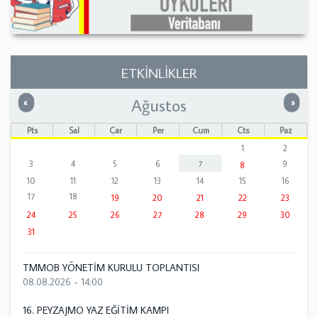
ETKİNLİKLER
Ağustos
Önceki
Sonrak
«
»
Pts
Sal
Çar
Per
Cum
Cts
Paz
1
2
3
4
5
6
7
9
8
10
11
12
13
14
15
16
17
18
19
20
21
22
23
24
25
26
27
28
29
30
31
TMMOB YÖNETİM KURULU TOPLANTISI
08.08.2026 - 14:00
16. PEYZAJMO YAZ EĞİTİM KAMPI