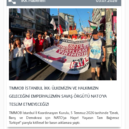
İKK Haberleri
05.07.2026
TMMOB İSTANBUL İKK: ÜLKEMİZİN VE HALKIMIZIN
GELECEĞİNİ EMPERYALİZMİN SAVAŞ ÖRGÜTÜ NATO'YA
TESLİM ETMEYECEĞİZ!
TMMOB İstanbul İl Koordinasyon Kurulu, 5 Temmuz 2026 tarihinde "Emek,
Barış ve Demokrasi için NATO’ya Hayır! Yaşasın Tam Bağımsız
Türkiye!" şiarıyla kitllesel bir basın aıklaması yaptı.