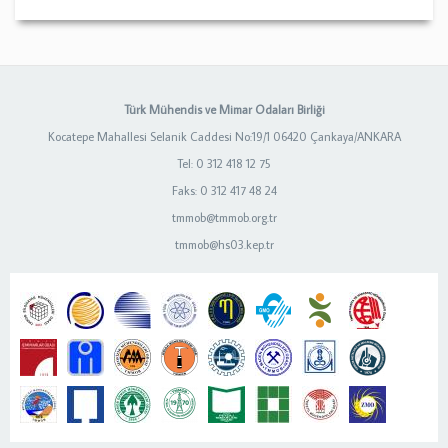
Türk Mühendis ve Mimar Odaları Birliği
Kocatepe Mahallesi Selanik Caddesi No:19/1 06420 Çankaya/ANKARA
Tel: 0 312 418 12 75
Faks: 0 312 417 48 24
tmmob@tmmob.org.tr
tmmob@hs03.kep.tr