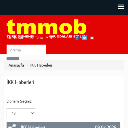
Site Haritası
RSS
Bize Ulaşın
Search
ARA
this
Anasayfa
İKK Haberleri
site
İKK Haberleri
Dönem Seçiniz:
İKK Haberleri
08.07.2026