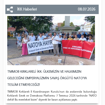
İKK Haberleri
08.07.2026
TMMOB KIRKLARELİ İKK: ÜLKEMİZİN VE HALKIMIZIN
GELECEĞİNİ EMPERYALİZMİN SAVAŞ ÖRGÜTÜ NATO'YA
TESLİM ETMEYECEĞİZ!
TMMOB Kırklareli İl Koordinasyon Kurulu'nun da aralarında bulunduğu
Kırklareli Emek ve Demokrasi Platformu 7 Temmuz 2026 tarihinde “NATO
defol! Bu memleket bizim” diyerek bir basın açıklaması yaptı.