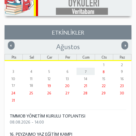
ETKİNLİKLER
Ağustos
Önceki
Sonrak
«
»
Pts
Sal
Çar
Per
Cum
Cts
Paz
1
2
3
4
5
6
7
9
8
10
11
12
13
14
15
16
17
18
19
20
21
22
23
24
25
26
27
28
29
30
31
TMMOB YÖNETİM KURULU TOPLANTISI
08.08.2026 - 14:00
16. PEYZAJMO YAZ EĞİTİM KAMPI