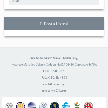
TÜRKİYE
E-Posta Listesi
Türk Mühendis ve Mimar Odaları Birliği
Kocatepe Mahallesi Selanik Caddesi No:19/1 06420 Çankaya/ANKARA
Tel: 0 312 418 12 75
Faks: 0 312 417 48 24
tmmob@tmmob.org.tr
tmmob@hs03.kep.tr