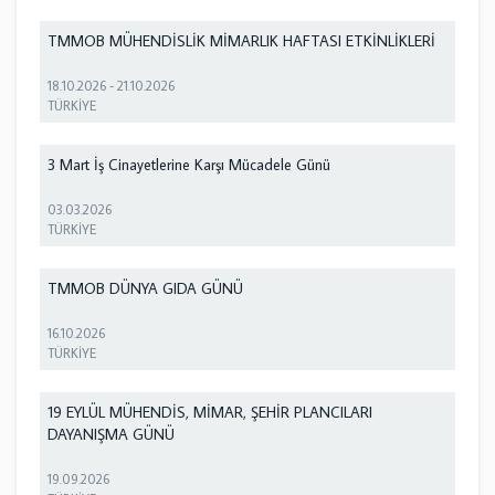
TMMOB MÜHENDİSLİK MİMARLIK HAFTASI ETKİNLİKLERİ
18.10.2026
-
21.10.2026
TÜRKİYE
3 Mart İş Cinayetlerine Karşı Mücadele Günü
03.03.2026
TÜRKİYE
TMMOB DÜNYA GIDA GÜNÜ
16.10.2026
TÜRKİYE
19 EYLÜL MÜHENDİS, MİMAR, ŞEHİR PLANCILARI
DAYANIŞMA GÜNÜ
19.09.2026