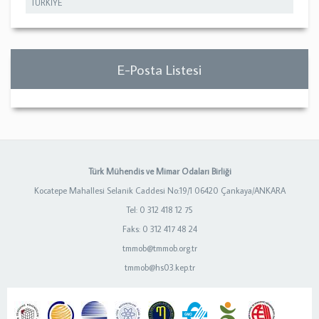
TÜRKİYE
E-Posta Listesi
Türk Mühendis ve Mimar Odaları Birliği
Kocatepe Mahallesi Selanik Caddesi No:19/1 06420 Çankaya/ANKARA
Tel: 0 312 418 12 75
Faks: 0 312 417 48 24
tmmob@tmmob.org.tr
tmmob@hs03.kep.tr