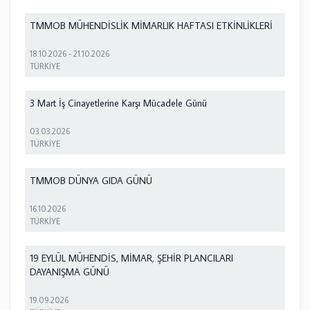
TMMOB MÜHENDİSLİK MİMARLIK HAFTASI ETKİNLİKLERİ
18.10.2026
-
21.10.2026
TÜRKİYE
3 Mart İş Cinayetlerine Karşı Mücadele Günü
03.03.2026
TÜRKİYE
TMMOB DÜNYA GIDA GÜNÜ
16.10.2026
TÜRKİYE
19 EYLÜL MÜHENDİS, MİMAR, ŞEHİR PLANCILARI
DAYANIŞMA GÜNÜ
19.09.2026