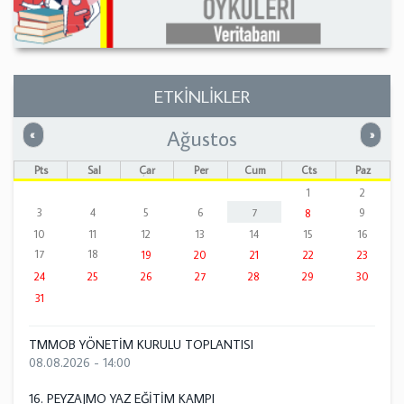
ETKİNLİKLER
Ağustos
Önceki
Sonrak
«
»
Pts
Sal
Çar
Per
Cum
Cts
Paz
1
2
3
4
5
6
7
9
8
10
11
12
13
14
15
16
17
18
19
20
21
22
23
24
25
26
27
28
29
30
31
TMMOB YÖNETİM KURULU TOPLANTISI
08.08.2026 - 14:00
16. PEYZAJMO YAZ EĞİTİM KAMPI