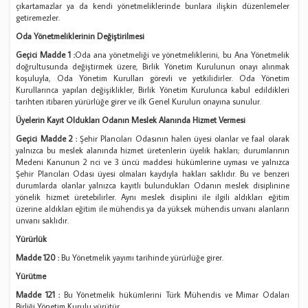
çıkartamazlar ya da kendi yönetmeliklerinde bunlara ilişkin düzenlemeler
getiremezler.
Oda Yönetmeliklerinin Değiştirilmesi
Geçici Madde 1 :
Oda ana yönetmeliği ve yönetmeliklerini, bu Ana Yönetmelik
doğrultusunda değiştirmek üzere, Birlik Yönetim Kurulunun onayı alınmak
koşuluyla, Oda Yönetim Kurulları görevli ve yetkilidirler. Oda Yönetim
Kurullarınca yapılan değişiklikler, Birlik Yönetim Kurulunca kabul edildikleri
tarihten itibaren yürürlüğe girer ve ilk Genel Kurulun onayına sunulur.
Üyelerin Kayıt Oldukları Odanın Meslek Alanında Hizmet Vermesi
Geçici Madde 2 :
Şehir Plancıları Odasının halen üyesi olanlar ve faal olarak
yalnızca bu meslek alanında hizmet üretenlerin üyelik hakları; durumlarının
Medeni Kanunun 2 nci ve 3 üncü maddesi hükümlerine uyması ve yalnızca
Şehir Plancıları Odası üyesi olmaları kaydıyla hakları saklıdır. Bu ve benzeri
durumlarda olanlar yalnızca kayıtlı bulundukları Odanın meslek disiplinine
yönelik hizmet üretebilirler. Aynı meslek disiplini ile ilgili aldıkları eğitim
üzerine aldıkları eğitim ile mühendis ya da yüksek mühendis unvanı alanların
unvanı saklıdır.
Yürürlük
Madde 120 :
Bu Yönetmelik yayımı tarihinde yürürlüğe girer.
Yürütme
Madde 121 :
Bu Yönetmelik hükümlerini Türk Mühendis ve Mimar Odaları
Birliği Yönetim Kurulu yürütür.