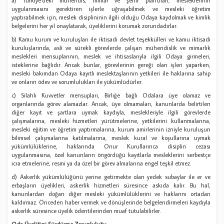
a) Türkiye'deki mühendis, mimar ve şehir plancıları, mesleklerinin
uygulanmasını gerektiren işlerle uğraşabilmek ve mesleki öğretim
yaptırabilmek için, meslek disiplininin ilgili olduğu Odaya kaydolmak ve kimlik
belgelerini her yıl onaylatarak, üyeliklerini korumak zorundadırlar.
b) Kamu kurum ve kuruluşları ile iktisadi devlet teşekkülleri ve kamu iktisadi
kuruluşlarında, asli ve sürekli görevlerde çalışan mühendislik ve mimarlık
meslekleri mensuplarının, meslek ve ihtisaslarıyla ilgili Odaya girmeleri,
isteklerine bağlıdır. Ancak bunlar, görevlerinin gereği olan işleri yaparken,
mesleki bakımdan Odaya kayıtlı meslektaşlarının yetkileri ile haklarına sahip
ve onların ödev ve sorumlulukları ile yükümlüdürler.
c) Silahlı Kuvvetler mensupları, Birliğe bağlı Odalara üye olamaz ve
organlarında görev alamazlar. Ancak, üye olmamaları, kanunlarda belirtilen
diğer kayıt ve şartlara uymak kaydıyla, meslekleriyle ilgili görevlerde
çalışmalarına, mesleki hizmetleri yürütmelerine, yetkilerini kullanmalarına,
mesleki eğitim ve öğretim yaptırmalarına, kurum amirlerinin izniyle kuruluşun
bilimsel çalışmalarına katılmalarına, meslek kural ve koşullarına uymak
yükümlülüklerine, haklarında Onur Kurullarınca disiplin cezası
uygulanmasına, özel kanunların öngördüğü kayıtlarla mesleklerini serbestçe
icra etmelerine, resmi ya da özel bir görev almalarına engel teşkil etmez.
d) Askerlik yükümlülüğünü yerine getirmekte olan yedek subaylar ile er ve
erbaşların üyelikleri, askerlik hizmetleri süresince askıda kalır. Bu hal,
kanunlardan doğan diğer mesleki yükümlülüklerini ve haklarını ortadan
kaldırmaz. Önceden haber vermek ve dönüşlerinde belgelendirmeleri kaydıyla
askerlik süresince üyelik ödentilerinden muaf tutulabilirler.