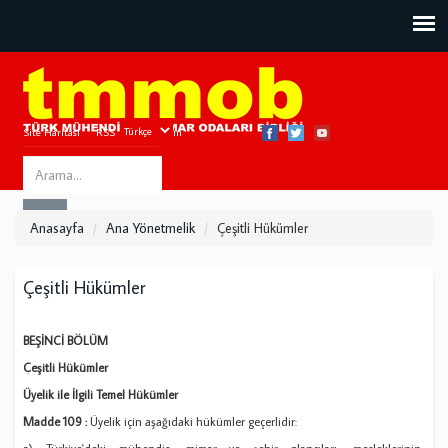
Site Haritası
RSS
Bize Ulaşın
Search
ARA
this
Anasayfa
Ana Yönetmelik
Çeşitli Hükümler
site
Çeşitli Hükümler
BEŞİNCİ BÖLÜM
Çeşitli Hükümler
Üyelik ile İlgili Temel Hükümler
Madde 109 :
Üyelik için aşağıdaki hükümler geçerlidir: