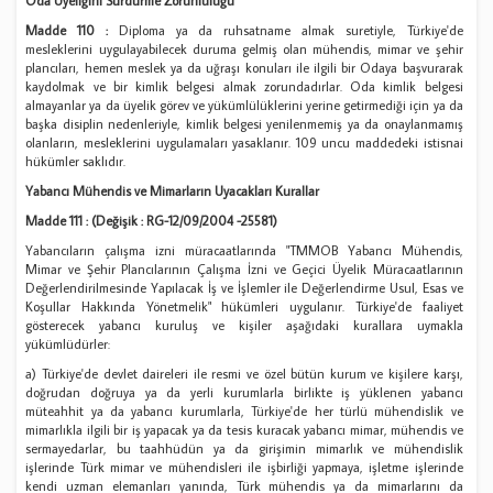
Oda Üyeliğini Sürdürme Zorunluluğu
Madde 110 :
Diploma ya da ruhsatname almak suretiyle, Türkiye'de
mesleklerini uygulayabilecek duruma gelmiş olan mühendis, mimar ve şehir
plancıları, hemen meslek ya da uğraşı konuları ile ilgili bir Odaya başvurarak
kaydolmak ve bir kimlik belgesi almak zorundadırlar. Oda kimlik belgesi
almayanlar ya da üyelik görev ve yükümlülüklerini yerine getirmediği için ya da
başka disiplin nedenleriyle, kimlik belgesi yenilenmemiş ya da onaylanmamış
olanların, mesleklerini uygulamaları yasaklanır. 109 uncu maddedeki istisnai
hükümler saklıdır.
Yabancı Mühendis ve Mimarların Uyacakları Kurallar
Madde 111 : (Değişik : RG-12/09/2004 -25581)
Yabancıların çalışma izni müracaatlarında "TMMOB Yabancı Mühendis,
Mimar ve Şehir Plancılarının Çalışma İzni ve Geçici Üyelik Müracaatlarının
Değerlendirilmesinde Yapılacak İş ve İşlemler ile Değerlendirme Usul, Esas ve
Koşullar Hakkında Yönetmelik" hükümleri uygulanır. Türkiye'de faaliyet
gösterecek yabancı kuruluş ve kişiler aşağıdaki kurallara uymakla
yükümlüdürler:
a) Türkiye'de devlet daireleri ile resmi ve özel bütün kurum ve kişilere karşı,
doğrudan doğruya ya da yerli kurumlarla birlikte iş yüklenen yabancı
müteahhit ya da yabancı kurumlarla, Türkiye'de her türlü mühendislik ve
mimarlıkla ilgili bir iş yapacak ya da tesis kuracak yabancı mimar, mühendis ve
sermayedarlar, bu taahhüdün ya da girişimin mimarlık ve mühendislik
işlerinde Türk mimar ve mühendisleri ile işbirliği yapmaya, işletme işlerinde
kendi uzman elemanları yanında, Türk mühendis ya da mimarlarını da