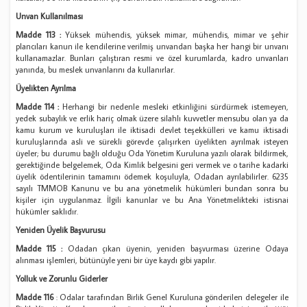
Unvan Kullanılması
Madde 113 :
Yüksek mühendis, yüksek mimar, mühendis, mimar ve şehir
plancıları kanun ile kendilerine verilmiş unvandan başka her hangi bir unvanı
kullanamazlar. Bunları çalıştıran resmi ve özel kurumlarda, kadro unvanları
yanında, bu meslek unvanlarını da kullanırlar.
Üyelikten Ayrılma
Madde 114 :
Herhangi bir nedenle mesleki etkinliğini sürdürmek istemeyen,
yedek subaylık ve erlik hariç olmak üzere silahlı kuvvetler mensubu olan ya da
kamu kurum ve kuruluşları ile iktisadi devlet teşekkülleri ve kamu iktisadi
kuruluşlarında asli ve sürekli görevde çalışırken üyelikten ayrılmak isteyen
üyeler; bu durumu bağlı olduğu Oda Yönetim Kuruluna yazılı olarak bildirmek,
gerektiğinde belgelemek, Oda Kimlik belgesini geri vermek ve o tarihe kadarki
üyelik ödentilerinin tamamını ödemek koşuluyla, Odadan ayrılabilirler. 6235
sayılı TMMOB Kanunu ve bu ana yönetmelik hükümleri bundan sonra bu
kişiler için uygulanmaz. İlgili kanunlar ve bu Ana Yönetmelikteki istisnai
hükümler saklıdır.
Yeniden Üyelik Başvurusu
Madde 115 :
Odadan çıkan üyenin, yeniden başvurması üzerine Odaya
alınması işlemleri, bütünüyle yeni bir üye kaydı gibi yapılır.
Yolluk ve Zorunlu Giderler
Madde 116
: Odalar tarafından Birlik Genel Kuruluna gönderilen delegeler ile