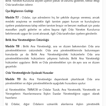
Birlik Yönetim Kuruluna seçilen üyenin yolluk ve zorunlu giderleri, temsil ettiği
Oda tarafından ödenir.
Üye Bilgilerinin Gizliliği
Madde 117 :
Odalar, üye adreslerini hiç bir şekilde dışarıya veremez, ancak
mesleki araştırma ve meslekle ilgili tanıtım yapan kurum ve kuruluşlarca
üyelere postalanması talep edilen tanıtım broşür ve benzeri matbuat için posta
masrafları çeşitli giderler ve adres başına ilgili Oda Yönetim Kurulunca
belirlenecek uygun bir ücret alınarak, ilgili Oda tarafından üyelere gönderilir.
Birlik Ana Yönetmeliğinin Üstünlüğü
Madde 118 :
Birlik Ana Yönetmeliği, sıra ve düzen bakımından Oda ana
yönetmeliklerinin üstündedir. Oda ana yönetmeliklerinde bulunmayan
konularda ya da Birlik Ana Yönetmeliğindeki hükümlerle Oda ana
yönetmeliklerindeki hükümlerin çelişmesi halinde, Birlik Ana Yönetmeliği
hükümleri uygulanır. Birlik ve Oda yönetmelikleri için de aynı sıra ve düzen
geçerlidir.
Oda Yönetmeliğinde Uyulacak Hususlar
Madde 119 :
Bu Ana Yönetmeliğe dayanılarak çıkartılacak Oda ana
yönetmelikleri ve diğer yönetmeliklerde aşağıdaki hususlara uyulur:
a) Yönetmelikler, TMMOB ve Odalar Tüzük, Ana Yönetmelik, Yönetmelik ve
Yönergelerin Hazırlanmasına İlişkin Esaslar Yönetmeliğine uygun olarak
hazırlanır.
b) Odalar, diğer Odaların uzmanlık alanlarına ilişkin yönetmelik