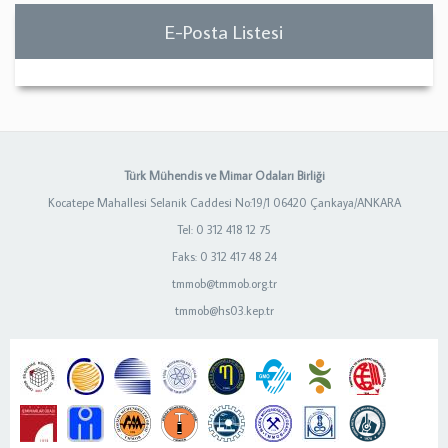
E-Posta Listesi
Türk Mühendis ve Mimar Odaları Birliği
Kocatepe Mahallesi Selanik Caddesi No:19/1 06420 Çankaya/ANKARA
Tel: 0 312 418 12 75
Faks: 0 312 417 48 24
tmmob@tmmob.org.tr
tmmob@hs03.kep.tr