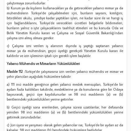
çalıştırmaya zorunludurlar.
b) Kurum ya da kişilerin kullanacakları ya da getirecekleri yabancı mimar ya da
mühendislerin Türkiye'de çalışabilmeleri için, bunların sayısını, kimliğini,
bitirdikleri okulu, şimdiye kadar yaptıkları işleri, ne kadar süre ile ve hangi iş
için bağlandıklarını, Türkiye'de verecekleri ücretleri belgelerle bildirmeleri,
bunların yalnız o işte çalışacaklarını taahhüt etmeleri ve bu konuda Oda ve
Birlik Yönetim Kurulu kararı ve Çalışma ve Sosyal Güvenlik Bakanlığı'ndan
çalışma izni almış olması gerekir.
c) Çalışma izni verilen iş alanının dışında iş yaptığı saptanan yabancı
mimar ya da mühendisin, geçici üyeliği gerekçeli Yönetim Kurulu kararı ile
kaldırılır ve izin işleminin iptali için gerekli işlem başlatılır.
Yabancı Mühendis ve Mimarların Yükümlülükleri
Madde 112 :
Türkiye'de çalışmasına izin verilen yabancı mühendis ve mimar ve
şehir plancıları aşağıdaki hükümlere tabidir:
a) 111 inci madde gereğince gelen yabancı meslek mensupları, Türkiye'de bir
aydan fazla kaldıkları takdirde, mesleklerine ya da konularına göre bir Odaya
başvurarak, geçici üye kaydolunurlar ve 98 inci maddenin (a) ve (b)
bentlerindeki yükümlülükleri yerine getirirler.
b) Geçici üyeliği sona erenlerden, çalışma süresi uzatılanlar, her defasında
yeniden 98 inci maddenin (a) ve (b) bentlerindeki yükümlülükleri yerine
getirmek zorundadırlar.
c) Jüri üyesi ve yarışmacı olarak gelen yabancılar ise, Türkiye'de bir aydan az da
kalsalar, 98 inci maddenin (h) bendindeki hükümlere bağlıdırlar.