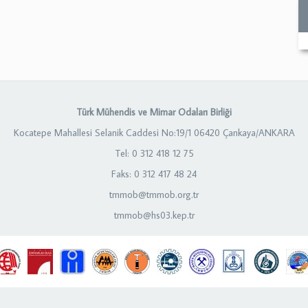
Türk Mühendis ve Mimar Odaları Birliği
Kocatepe Mahallesi Selanik Caddesi No:19/1 06420 Çankaya/ANKARA
Tel: 0 312 418 12 75
Faks: 0 312 417 48 24
tmmob@tmmob.org.tr
tmmob@hs03.kep.tr