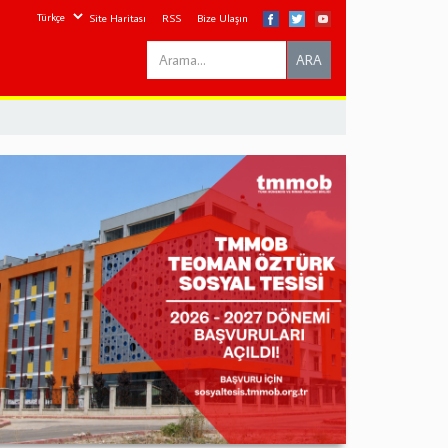
Site Haritası
RSS
Bize Ulaşın
Search
ARA
this
site