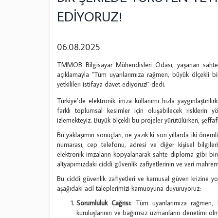
EDİYORUZ!
06.08.2025
TMMOB Bilgisayar Mühendisleri Odası, yaşanan sahte d
açıklamayla "Tüm uyarılarımıza rağmen, büyük ölçekli bil
yetkilileri istifaya davet ediyoruz!" dedi.
Türkiye’de elektronik imza kullanımı hızla yaygınlaştırılı
farklı toplumsal kesimler için oluşabilecek risklerin 
izlemekteyiz. Büyük ölçekli bu projeler yürütülürken, şeff
Bu yaklaşımın sonuçları, ne yazık ki son yıllarda iki öneml
numarası, cep telefonu, adresi ve diğer kişisel bilgiler
elektronik imzaların kopyalanarak sahte diploma gibi birçok
altyapımızdaki ciddi güvenlik zafiyetlerinin ve veri mahrem
Bu ciddi güvenlik zafiyetleri ve kamusal güven krizine y
aşağıdaki acil taleplerimizi kamuoyuna duyuruyoruz:
Sorumluluk Çağrısı:
Tüm uyarılarımıza rağmen, bü
kuruluşlarının ve bağımsız uzmanların denetimi olma