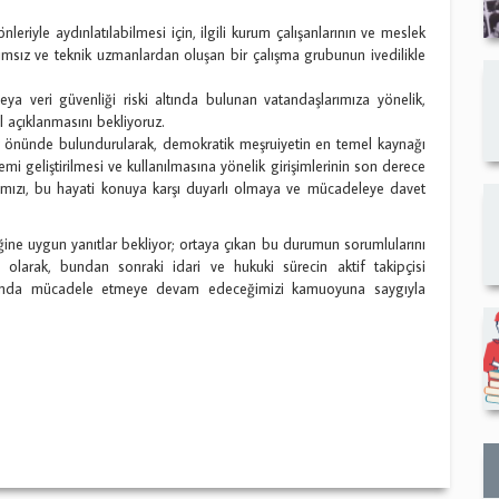
leriyle aydınlatılabilmesi için, ilgili kurum çalışanlarının ve meslek
ğımsız ve teknik uzmanlardan oluşan bir çalışma grubunun ivedilikle
 veri güvenliği riski altında bulunan vatandaşlarımıza yönelik,
 açıklanmasını bekliyoruz.
z önünde bulundurularak, demokratik meşruiyetin en temel kaynağı
emi geliştirilmesi ve kullanılmasına yönelik girişimlerinin son derece
arımızı, bu hayati konuya karşı duyarlı olmaya ve mücadeleye davet
ğine uygun yanıtlar bekliyor; ortaya çıkan bu durumun sorumlularını
 olarak, bundan sonraki idari ve hukuki sürecin aktif takipçisi
atformda mücadele etmeye devam edeceğimizi kamuoyuna saygıyla