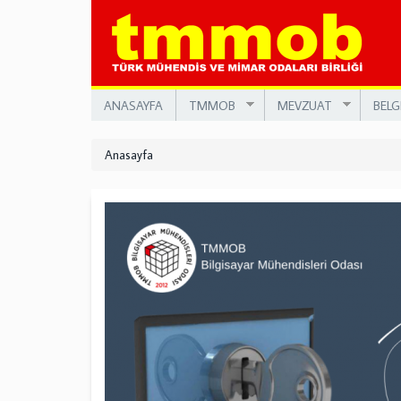
Ana
içeriğe
atla
ANASAYFA
TMMOB
MEVZUAT
BELG
Anasayfa