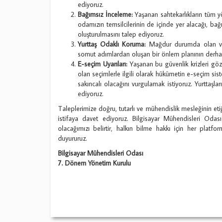
ediyoruz.
Bağımsız İnceleme:
Yaşanan sahtekarlıkların tüm yön
odamızın temsilcilerinin de içinde yer alacağı, ba
oluşturulmasını talep ediyoruz.
Yurttaş Odaklı Koruma:
Mağdur durumda olan veya
somut adımlardan oluşan bir önlem planının derhal
E-seçim Uyarıları:
Yaşanan bu güvenlik krizleri gö
olan seçimlerle ilgili olarak hükümetin e-seçim sist
sakıncalı olacağını vurgulamak istiyoruz. Yurttaşl
ediyoruz.
Taleplerimize doğru, tutarlı ve mühendislik mesleğinin eti
istifaya davet ediyoruz. Bilgisayar Mühendisleri Odası
olacağımızı belirtir, halkın bilme hakkı için her pl
duyururuz.
Bilgisayar Mühendisleri Odası
7. Dönem Yönetim Kurulu