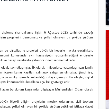
iploma skandallarına ilişkin 6 Ağustos 2025 tarihinde yaptığı
işim projelerini denetimsiz ve şeffaf olmayan bir şekilde yürüten
rken ve dijitalleşme projeleri büyük bir hevesle hayata geçirilirken,
yönetimi konusunda aynı hassasiyetin gösterilmediğini endişeyle
aflık ve hesap verebilirlik yeterince önemsenmemektedir.
i olayla somutlaşmıştır. İlk olarak, milyonlarca vatandaşımızın kimlik
ini içeren kamu kayıtları çalınarak satışa sunulmuştur. Şimdi ise,
 yasa dışı işlemde kullanıldığı ortaya çıkmıştır. Bu olaylar, dijital
iyeti konusundaki ihmallerin açık bir göstergesidir.
ol açan bu durum karşısında, Bilgisayar Mühendisleri Odası olarak
yük ölçekli bilişim projelerini meslek odalarının, sivil toplum
ksızın, şeffaf olmayan bir şekilde yürüten yetkilileri istifaya davet