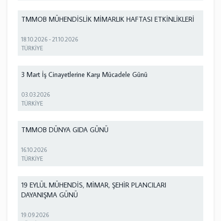
TMMOB MÜHENDİSLİK MİMARLIK HAFTASI ETKİNLİKLERİ
18.10.2026
-
21.10.2026
TÜRKİYE
3 Mart İş Cinayetlerine Karşı Mücadele Günü
03.03.2026
TÜRKİYE
TMMOB DÜNYA GIDA GÜNÜ
16.10.2026
TÜRKİYE
19 EYLÜL MÜHENDİS, MİMAR, ŞEHİR PLANCILARI
DAYANIŞMA GÜNÜ
19.09.2026