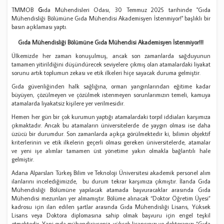
TMMOB
G
ıda Mühendisleri Odası, 30 Temmuz 2025 tarihinde "Gıda
Mühendisliği Bölümüne Gıda Mühendisi Akademisyen İstenmiyor!" başlıklı bir
basın açıklaması yaptı.
Gıda Mühendisliği Bölümüne Gıda Mühendisi Akademisyen İstenmiyor!!!
Ülkemizde her zaman konuşulmuş, ancak son zamanlarda sağduyunun
tamamen yitirildiğini düşündürecek seviyelere çıkmış olan atamalardaki liyakat
sorunu artık toplumun zekası ve etik ilkeleri hiçe sayacak duruma gelmiştir.
Gıda güvenliğinden halk sağlığına, orman yangınlarından eğitime kadar
büyüyen, çözülmeyen ve çözülmek istenmeyen sorunlarımızın temeli, kamuya
atamalarda liyakatsiz kişilere yer verilmesidir.
Hemen her gün bir çok kurumun yaptığı atamalardaki torpil iddiaları karşımıza
çıkmaktadır. Ancak bu atamaların üniversitelerde de yaygın olması ise daha
üzücü bir durumdur. Son zamanlarda açıkça görülmektedir ki, bilimin objektif
kriterlerinin ve etik ilkelerin geçerli olması gereken üniversitelerde, atamalar
ve yeni işe alımlar tamamen üst yönetime yakın olmakla bağlantılı hale
gelmiştir.
Adana Alparslan Türkeş Bilim ve Teknoloji Üniversitesi akademik personel alım
ilanlarını incelediğimizde, bu durum tekrar karşımıza çıkmıştır. İlanda Gıda
Mühendisliği Bölümüne yapılacak atamada başvuracaklar arasında Gıda
Mühendisi mezunları yer almamıştır. Bölüme alınacak “Doktor Öğretim Üyesi”
kadrosu için ilan edilen şartlar arasında Gıda Mühendisliği Lisans, Yüksek
Lisans veya Doktora diplomasına sahip olmak başvuru için engel teşkil
etmektedir. Yani gıda mühendisiyseniz, yüksek lisansınızı ve doktoranızı “Gıda