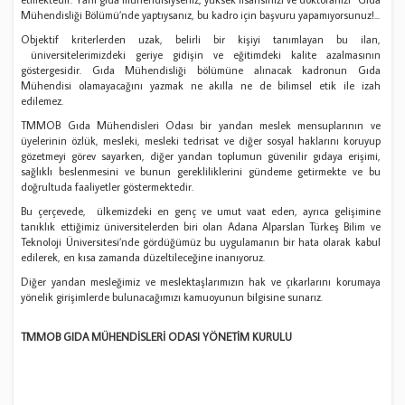
Mühendisliği Bölümü’nde yaptıysanız, bu kadro için başvuru yapamıyorsunuz!...
Objektif kriterlerden uzak, belirli bir kişiyi tanımlayan bu ilan,
üniversitelerimizdeki geriye gidişin ve eğitimdeki kalite azalmasının
göstergesidir. Gıda Mühendisliği bölümüne alınacak kadronun Gıda
Mühendisi olamayacağını yazmak ne akılla ne de bilimsel etik ile izah
edilemez.
TMMOB Gıda Mühendisleri Odası bir yandan meslek mensuplarının ve
üyelerinin özlük, mesleki, mesleki tedrisat ve diğer sosyal haklarını koruyup
gözetmeyi görev sayarken, diğer yandan toplumun güvenilir gıdaya erişimi,
sağlıklı beslenmesini ve bunun gerekliliklerini gündeme getirmekte ve bu
doğrultuda faaliyetler göstermektedir.
Bu çerçevede, ülkemizdeki en genç ve umut vaat eden, ayrıca gelişimine
tanıklık ettiğimiz üniversitelerden biri olan Adana Alparslan Türkeş Bilim ve
Teknoloji Üniversitesi’nde gördüğümüz bu uygulamanın bir hata olarak kabul
edilerek, en kısa zamanda düzeltileceğine inanıyoruz.
Diğer yandan mesleğimiz ve meslektaşlarımızın hak ve çıkarlarını korumaya
yönelik girişimlerde bulunacağımızı kamuoyunun bilgisine sunarız.
TMMOB GIDA MÜHENDİSLERİ ODASI YÖNETİM KURULU