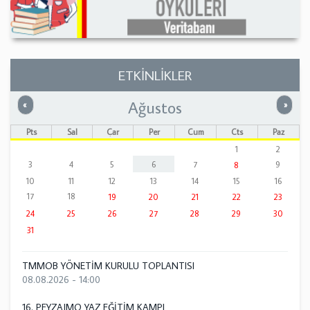
ETKİNLİKLER
Ağustos
Önceki
Sonrak
«
»
Pts
Sal
Çar
Per
Cum
Cts
Paz
1
2
3
4
5
6
7
9
8
10
11
12
13
14
15
16
17
18
19
20
21
22
23
24
25
26
27
28
29
30
31
TMMOB YÖNETİM KURULU TOPLANTISI
08.08.2026 - 14:00
16. PEYZAJMO YAZ EĞİTİM KAMPI