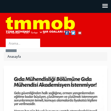
Site Haritası
RSS
Bize Ulaşın
Search
ARA
this
Anasayfa
site