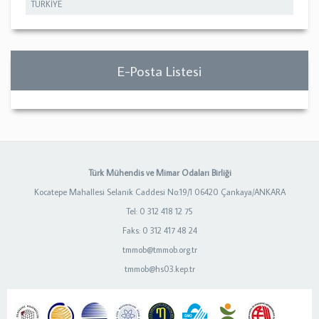
TÜRKİYE
E-Posta Listesi
Türk Mühendis ve Mimar Odaları Birliği
Kocatepe Mahallesi Selanik Caddesi No:19/1 06420 Çankaya/ANKARA
Tel: 0 312 418 12 75
Faks: 0 312 417 48 24
tmmob@tmmob.org.tr
tmmob@hs03.kep.tr