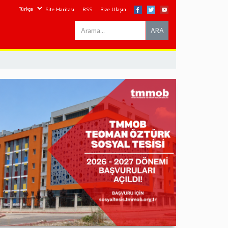
Site Haritası
RSS
Bize Ulaşın
Search
ARA
this
site