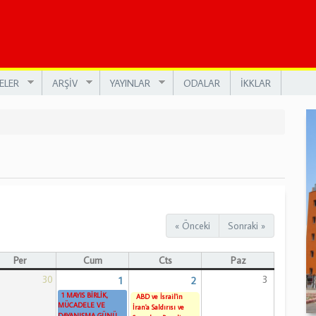
ELER
ARŞİV
YAYINLAR
ODALAR
İKKLAR
« Önceki
Sonraki »
Per
Cum
Cts
Paz
30
3
1
2
1 MAYIS BİRLİK,
ABD ve İsrail'in
MÜCADELE VE
İran'a Saldırısı ve
DAYANIŞMA GÜNÜ