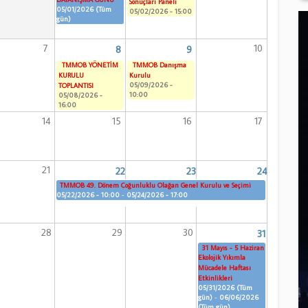
Sonuçları Paneli
05/01/2026 (Tüm
05/02/2026 - 15:00
gün)
7
10
8
9
TMMOB YÖNETİM
TMMOB Danışma
KURULU
Kurulu
05/09/2026 -
TOPLANTISI
10:00
05/08/2026 -
16:00
14
15
16
17
21
22
23
24
TMMOB 49. Dönem Çoğunluklu Olağan Genel Kurulu ve Seçimi
05/22/2026 - 10:00
-
05/24/2026 - 17:00
28
29
30
31
31 Mayıs - 5 Haziran
Ekolojik Yıkımla
Mücadele Haftası
Etkinlikleri
05/31/2026 (Tüm
gün)
-
06/06/2026
(Tüm gün)