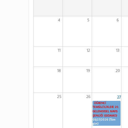
4
5
6
11
12
13
18
19
20
25
26
27
ÖĞRENCİ
TEMSİLCİLİKLERİ 20.
GELENEKSEL MAYIS
ŞENLİĞİ (GIDAMO)
05/27/2026 (Tüm
gün)