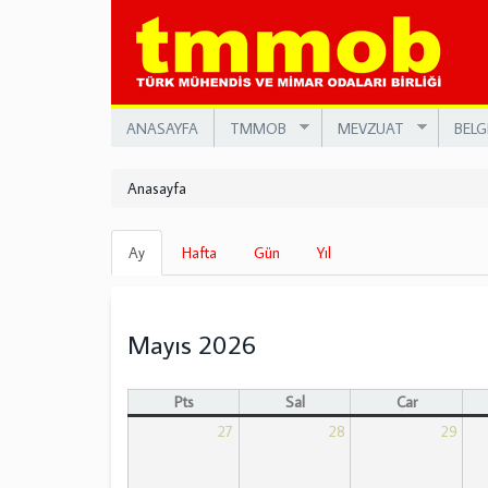
Ana
içeriğe
atla
ANASAYFA
TMMOB
MEVZUAT
BELG
Anasayfa
Birincil
Ay
(etkin
Hafta
Gün
Yıl
sekmeler
sekme)
Mayıs 2026
Pts
Sal
Çar
27
28
29