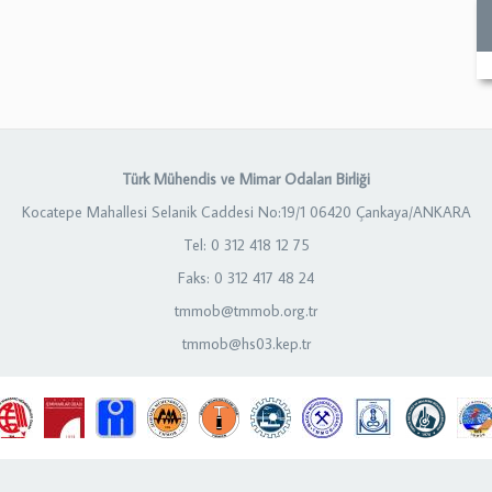
Türk Mühendis ve Mimar Odaları Birliği
Kocatepe Mahallesi Selanik Caddesi No:19/1 06420 Çankaya/ANKARA
Tel: 0 312 418 12 75
Faks: 0 312 417 48 24
tmmob@tmmob.org.tr
tmmob@hs03.kep.tr