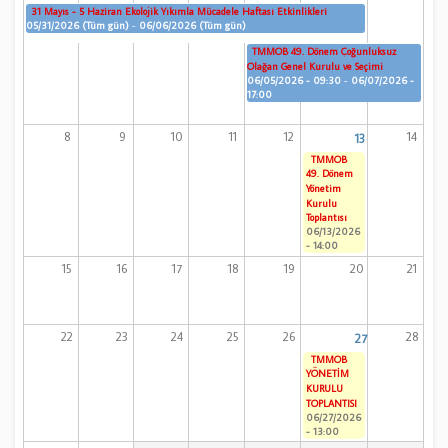
31 Mayıs - 5 Haziran Ekolojik Yıkımla Mücadele Haftası Etkinlikleri
05/31/2026 (Tüm gün)
-
06/06/2026 (Tüm gün)
TMMOB 49. Dönem Çoğunluksuz
Olağan Genel Kurulu ve Seçimi
06/05/2026 - 09:30
-
06/07/2026 -
17:00
8
9
10
11
12
14
13
TMMOB
49. Dönem
Yönetim
Kurulu
Toplantısı
06/13/2026
- 14:00
15
16
17
18
19
20
21
22
23
24
25
26
28
27
TMMOB
YÖNETİM
KURULU
TOPLANTISI
06/27/2026
- 13:00