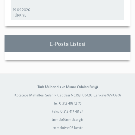
19.09.2026
TÜRKİYE
E-Posta Listesi
Türk Mühendis ve Mimar Odaları Birliği
Kocatepe Mahallesi Selanik Caddesi No:19/1 06420 Çankaya/ANKARA
Tel: 0 312 418 12 75
Faks: 0 312 417 48 24
tmmob@tmmob.org.tr
tmmob@hs03.kep.tr