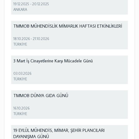
19.12.2025
-
20.12.2025
ANKARA
TMMOB MÜHENDİSLİK MİMARLIK HAFTASI ETKİNLİKLERİ
18.10.2026
-
21.10.2026
TÜRKİYE
3 Mart İş Cinayetlerine Karşı Mücadele Günü
03.03.2026
TÜRKİYE
TMMOB DÜNYA GIDA GÜNÜ
16.10.2026
TÜRKİYE
19 EYLÜL MÜHENDİS, MİMAR, ŞEHİR PLANCILARI
DAYANIŞMA GÜNÜ