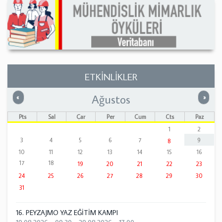
ETKİNLİKLER
Ağustos
Önceki
Sonrak
«
»
Pts
Sal
Çar
Per
Cum
Cts
Paz
1
2
3
4
5
6
7
9
8
10
11
12
13
14
15
16
17
18
19
20
21
22
23
24
25
26
27
28
29
30
31
16. PEYZAJMO YAZ EĞİTİM KAMPI