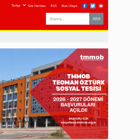
Site Haritası
RSS
Bize Ulaşın
Search
ARA
this
site