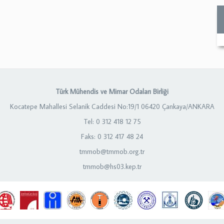
Türk Mühendis ve Mimar Odaları Birliği
Kocatepe Mahallesi Selanik Caddesi No:19/1 06420 Çankaya/ANKARA
Tel: 0 312 418 12 75
Faks: 0 312 417 48 24
tmmob@tmmob.org.tr
tmmob@hs03.kep.tr