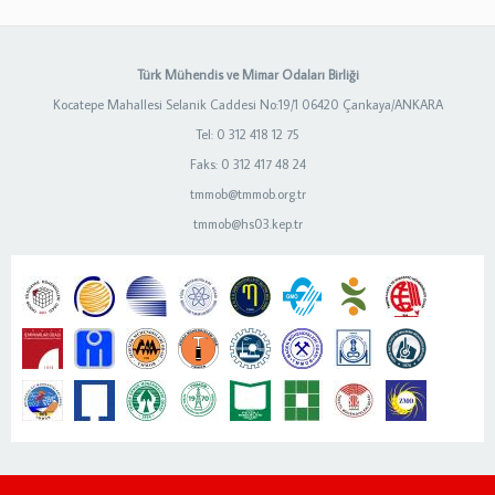
Türk Mühendis ve Mimar Odaları Birliği
Kocatepe Mahallesi Selanik Caddesi No:19/1 06420 Çankaya/ANKARA
Tel: 0 312 418 12 75
Faks: 0 312 417 48 24
tmmob@tmmob.org.tr
tmmob@hs03.kep.tr