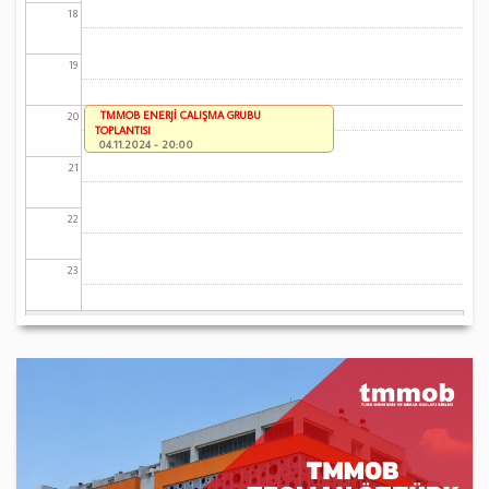
18
19
TMMOB ENERJİ ÇALIŞMA GRUBU
20
TOPLANTISI
04.11.2024 - 20:00
21
22
23