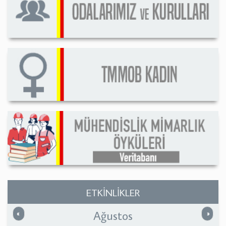
ETKİNLİKLER
Ağustos
Önceki
Sonrak
«
»