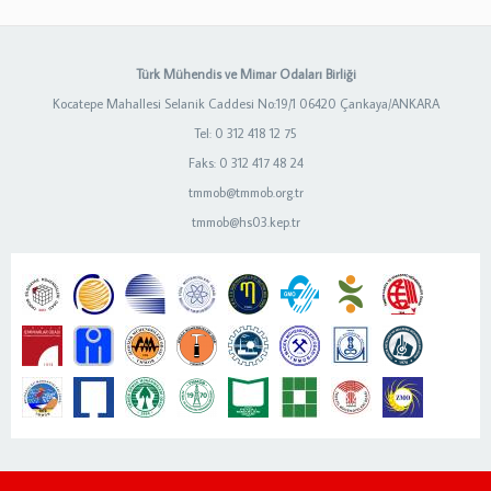
Türk Mühendis ve Mimar Odaları Birliği
Kocatepe Mahallesi Selanik Caddesi No:19/1 06420 Çankaya/ANKARA
Tel: 0 312 418 12 75
Faks: 0 312 417 48 24
tmmob@tmmob.org.tr
tmmob@hs03.kep.tr