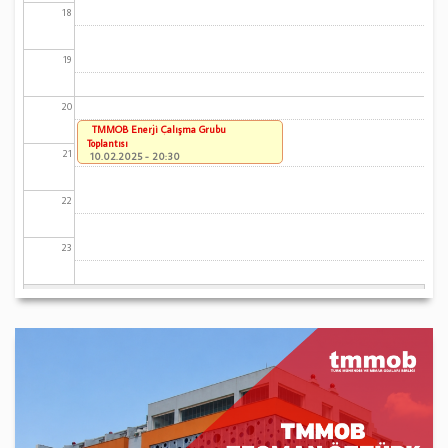
18
19
20
TMMOB Enerji Çalışma Grubu
Toplantısı
21
10.02.2025 - 20:30
22
23