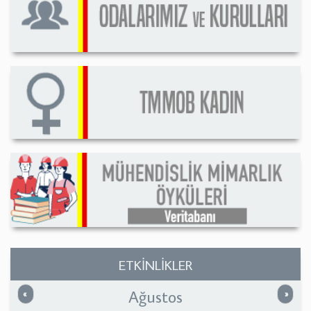
ETKİNLİKLER
Ağustos
Önceki
Sonrak
«
»