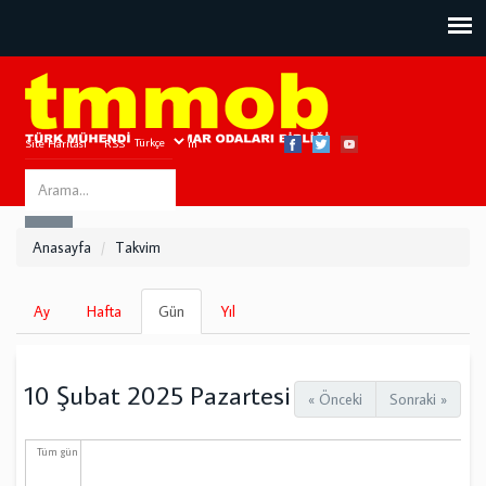
Site Haritası
RSS
Bize Ulaşın
Search
ARA
this
Anasayfa
Takvim
site
Birincil
Ay
Hafta
Gün
(etkin
Yıl
sekmeler
sekme)
10 Şubat 2025 Pazartesi
« Önceki
Sonraki »
Tüm gün