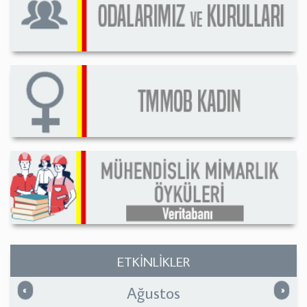
ETKİNLİKLER
Ağustos
Önceki
Sonrak
«
»