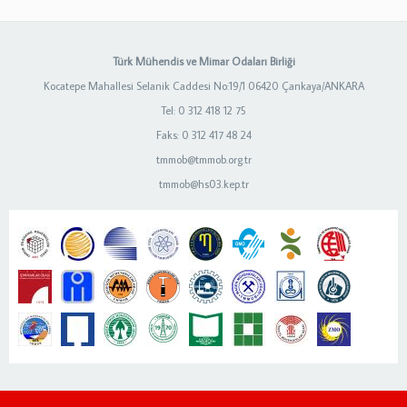
Türk Mühendis ve Mimar Odaları Birliği
Kocatepe Mahallesi Selanik Caddesi No:19/1 06420 Çankaya/ANKARA
Tel: 0 312 418 12 75
Faks: 0 312 417 48 24
tmmob@tmmob.org.tr
tmmob@hs03.kep.tr