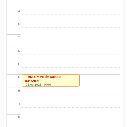
09
10
11
12
13
TMMOB YÖNETİM KURULU
14
TOPLANTISI
08.03.2025 - 14:00
15
16
17