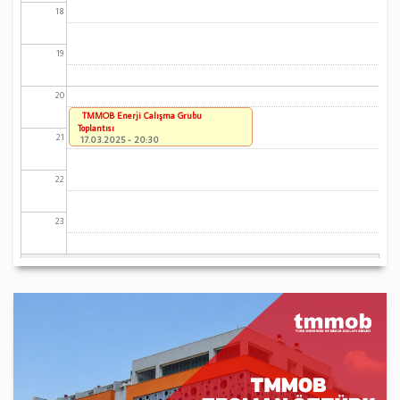
18
19
20
TMMOB Enerji Çalışma Grubu
Toplantısı
21
17.03.2025 - 20:30
22
23