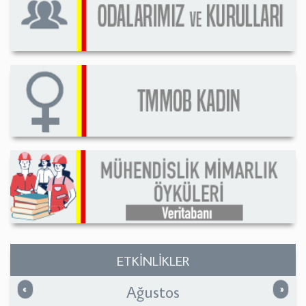
ETKİNLİKLER
Ağustos
Önceki
Sonrak
«
»