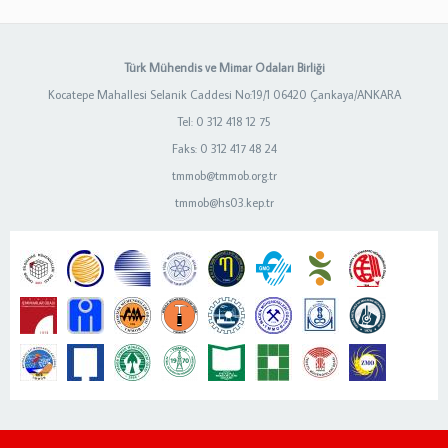
Türk Mühendis ve Mimar Odaları Birliği
Kocatepe Mahallesi Selanik Caddesi No:19/1 06420 Çankaya/ANKARA
Tel: 0 312 418 12 75
Faks: 0 312 417 48 24
tmmob@tmmob.org.tr
tmmob@hs03.kep.tr