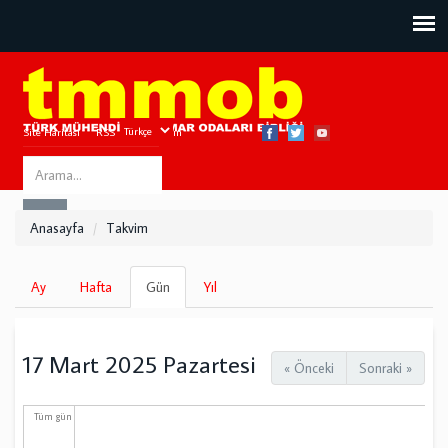
Site Haritası
RSS
Bize Ulaşın
Search
ARA
this
Anasayfa
Takvim
site
Birincil
Ay
Hafta
Gün
(etkin
Yıl
sekmeler
sekme)
17 Mart 2025 Pazartesi
« Önceki
Sonraki »
Tüm gün