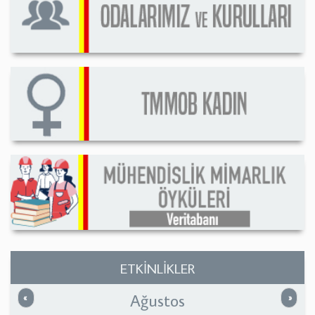
ETKİNLİKLER
Ağustos
Önceki
Sonrak
«
»