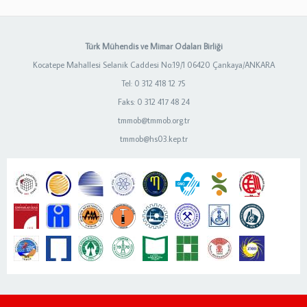
Türk Mühendis ve Mimar Odaları Birliği
Kocatepe Mahallesi Selanik Caddesi No:19/1 06420 Çankaya/ANKARA
Tel: 0 312 418 12 75
Faks: 0 312 417 48 24
tmmob@tmmob.org.tr
tmmob@hs03.kep.tr