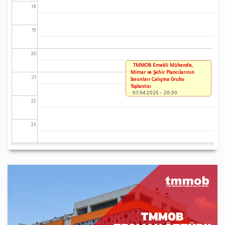
18
19
20
TMMOB Emekli Mühendis,
Mimar ve Şehir Plancılarının
21
Sorunları Çalışma Grubu
Toplantısı
07.04.2025 - 20:30
22
23