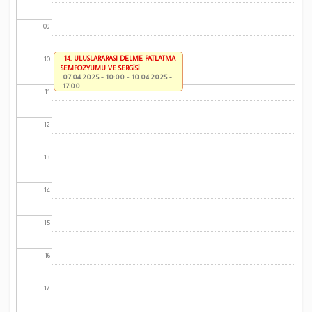
09
14. ULUSLARARASI DELME PATLATMA
10
SEMPOZYUMU VE SERGİSİ
07.04.2025 - 10:00
-
10.04.2025 -
17:00
11
12
13
14
15
16
17