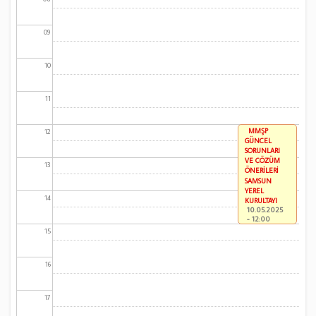
09
10
11
MMŞP
12
GÜNCEL
SORUNLARI
VE ÇÖZÜM
13
ÖNERİLERİ
SAMSUN
YEREL
14
KURULTAYI
10.05.2025
- 12:00
15
16
17