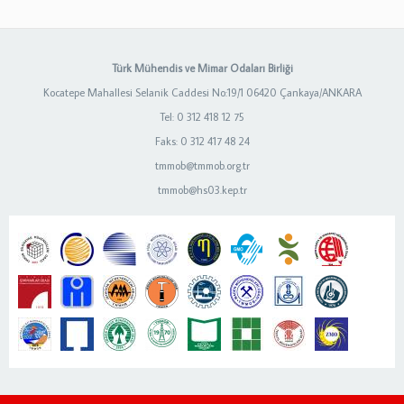
Türk Mühendis ve Mimar Odaları Birliği
Kocatepe Mahallesi Selanik Caddesi No:19/1 06420 Çankaya/ANKARA
Tel: 0 312 418 12 75
Faks: 0 312 417 48 24
tmmob@tmmob.org.tr
tmmob@hs03.kep.tr