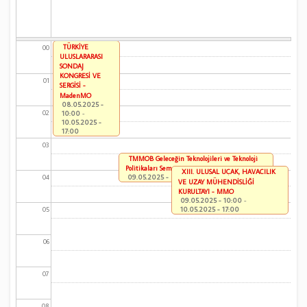
TÜRKİYE
00
ULUSLARARASI
SONDAJ
KONGRESİ VE
01
SERGİSİ -
MadenMO
08.05.2025 -
02
10:00
-
10.05.2025 -
17:00
03
TMMOB Geleceğin Teknolojileri ve Teknoloji
Politikaları Sempozyumu
XIII. ULUSAL UÇAK, HAVACILIK
09.05.2025 - 09:30
-
10.05.2025 - 17:00
04
VE UZAY MÜHENDİSLİĞİ
KURULTAYI - MMO
09.05.2025 - 10:00
-
10.05.2025 - 17:00
05
06
07
08