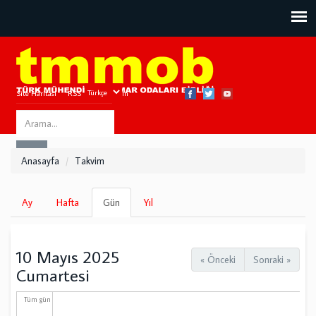
Site Haritası
RSS
Bize Ulaşın
Search
ARA
this
Anasayfa
Takvim
site
Birincil
Ay
Hafta
Gün
(etkin
Yıl
sekmeler
sekme)
10 Mayıs 2025
« Önceki
Sonraki »
Cumartesi
Tüm gün