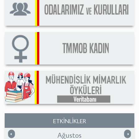
ETKİNLİKLER
Ağustos
Önceki
Sonrak
«
»