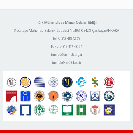
Türk Mühendis ve Mimar Odaları Birliği
Kocatepe Mahallesi Selanik Caddesi No:19/1 06420 Çankaya/ANKARA
Tel: 0 312 418 12 75
Faks: 0 312 417 48 24
tmmob@tmmob.org.tr
tmmob@hs03.kep.tr