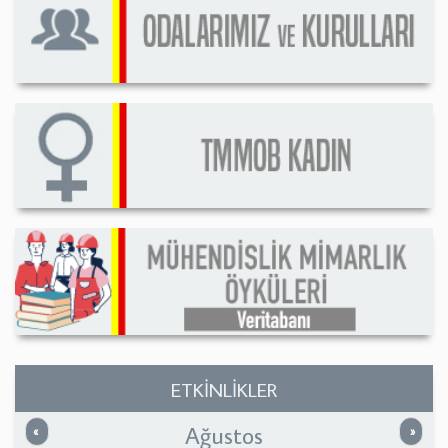
ETKİNLİKLER
Ağustos
Önceki
Sonrak
«
»