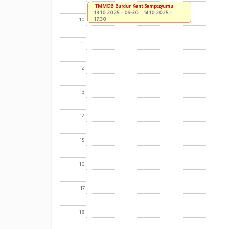
TMMOB Burdur Kent Sempozyumu
13.10.2025 - 09:30
-
14.10.2025 -
10
17:30
11
12
13
14
15
16
17
18