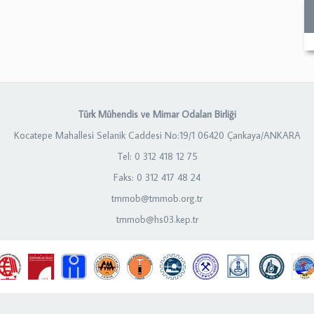
Türk Mühendis ve Mimar Odaları Birliği
Kocatepe Mahallesi Selanik Caddesi No:19/1 06420 Çankaya/ANKARA
Tel: 0 312 418 12 75
Faks: 0 312 417 48 24
tmmob@tmmob.org.tr
tmmob@hs03.kep.tr