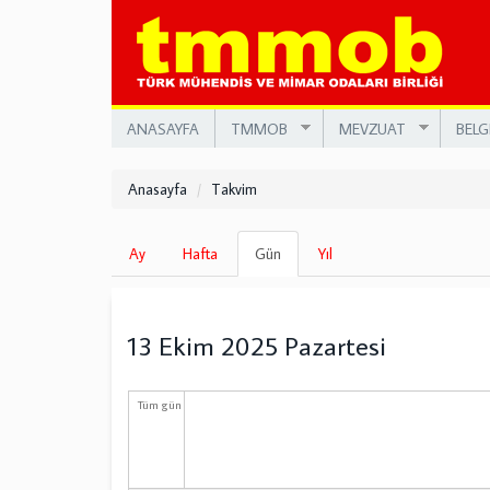
Ana
içeriğe
atla
ANASAYFA
TMMOB
MEVZUAT
BELG
Anasayfa
Takvim
Birincil
Ay
Hafta
Gün
(etkin
Yıl
sekmeler
sekme)
13 Ekim 2025 Pazartesi
Tüm gün