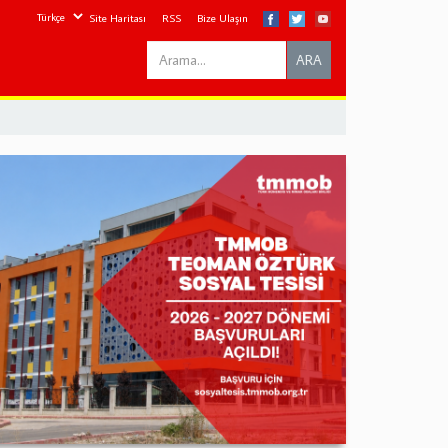
Site Haritası
RSS
Bize Ulaşın
Search
ARA
this
site