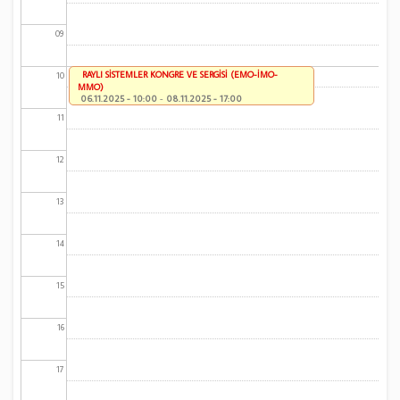
09
RAYLI SİSTEMLER KONGRE VE SERGİSİ (EMO-İMO-
10
MMO)
06.11.2025 - 10:00
-
08.11.2025 - 17:00
11
12
13
14
15
16
17