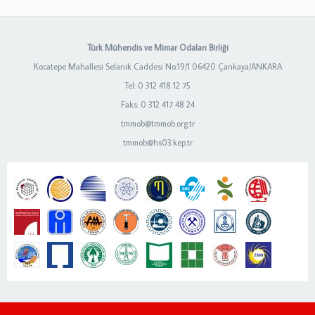
Türk Mühendis ve Mimar Odaları Birliği
Kocatepe Mahallesi Selanik Caddesi No:19/1 06420 Çankaya/ANKARA
Tel: 0 312 418 12 75
Faks: 0 312 417 48 24
tmmob@tmmob.org.tr
tmmob@hs03.kep.tr