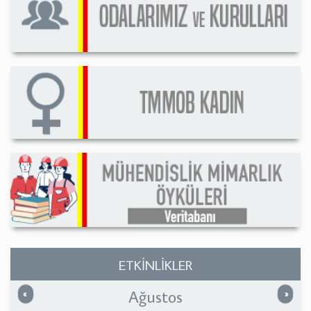
ETKİNLİKLER
Ağustos
Önceki
Sonrak
«
»