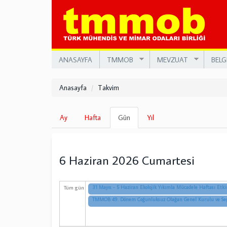
Ana
içeriğe
atla
ANASAYFA
TMMOB
MEVZUAT
BELG
Anasayfa
Takvim
Birincil
Ay
Hafta
Gün
(etkin
Yıl
sekmeler
sekme)
6 Haziran 2026 Cumartesi
Tüm gün
31 Mayıs - 5 Haziran Ekolojik Yıkımla Mücadele Haftası Etkin
TMMOB 49. Dönem Çoğunluksuz Olağan Genel Kurulu ve Se