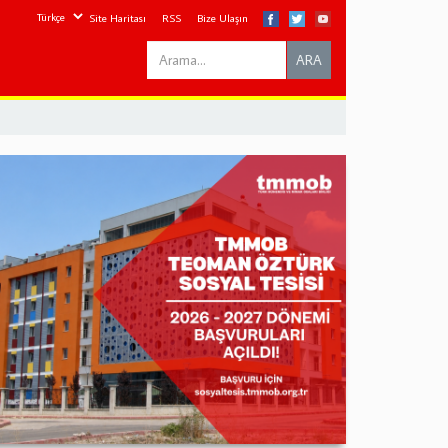
Site Haritası
RSS
Bize Ulaşın
Search
ARA
this
site