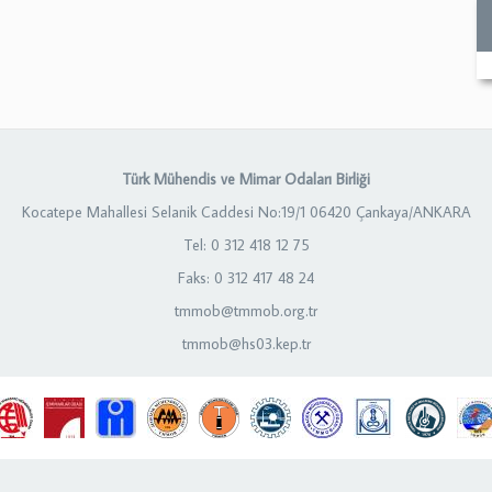
Türk Mühendis ve Mimar Odaları Birliği
Kocatepe Mahallesi Selanik Caddesi No:19/1 06420 Çankaya/ANKARA
Tel: 0 312 418 12 75
Faks: 0 312 417 48 24
tmmob@tmmob.org.tr
tmmob@hs03.kep.tr