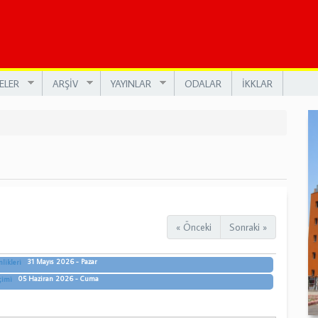
ELER
ARŞİV
YAYINLAR
ODALAR
İKKLAR
« Önceki
Sonraki »
31 Mayıs 2026 - Pazar
likleri
05 Haziran 2026 - Cuma
çimi