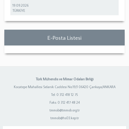
19.09.2026
TÜRKİYE
E-Posta Listesi
Türk Mühendis ve Mimar Odaları Birliği
Kocatepe Mahallesi Selanik Caddesi No:19/1 06420 Çankaya/ANKARA
Tel: 0 312 418 12 75
Faks: 0 312 417 48 24
tmmob@tmmob.org.tr
tmmob@hs03.kep.tr