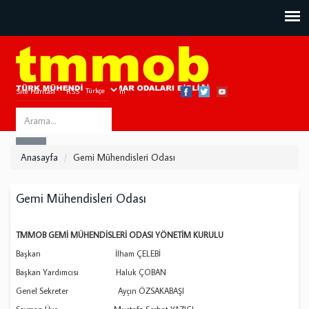
Site Haritası
RSS
Bize Ulaşın
Search
ARA
this
Anasayfa
Gemi Mühendisleri Odası
site
Gemi Mühendisleri Odası
TMMOB GEMİ MÜHENDİSLERİ ODASI YÖNETİM KURULU
Başkan İlham ÇELEBİ
Başkan Yardımcısı Haluk ÇOBAN
Genel Sekreter Ayçın ÖZSAKABAŞI