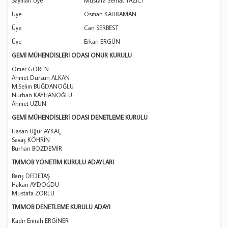
Sayman Üye Mustafa Serhat YAZICI
Üye Osman KAHRAMAN
Üye Can SERBEST
Üye Erkan ERGÜN
GEMİ MÜHENDİSLERİ ODASI ONUR KURULU
Ömer GÖREN
Ahmet Dursun ALKAN
M.Selim BUĞDANOĞLU
Nurhan KAYHANOĞLU
Ahmet UZUN
GEMİ MÜHENDİSLERİ ODASI DENETLEME KURULU
Hasan Uğur AYKAÇ
Savaş KÖHRİN
Burhan BOZDEMİR
TMMOB YÖNETİM KURULU ADAYLARI
Barış DEDETAŞ
Hakan AYDOĞDU
Mustafa ZORLU
TMMOB DENETLEME KURULU ADAYI
Kadir Emrah ERGİNER