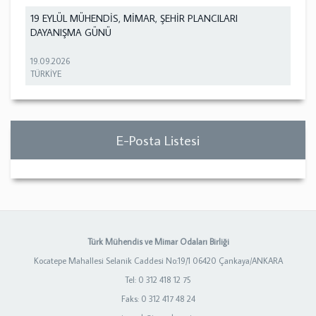
19 EYLÜL MÜHENDİS, MİMAR, ŞEHİR PLANCILARI
DAYANIŞMA GÜNÜ
19.09.2026
TÜRKİYE
E-Posta Listesi
Türk Mühendis ve Mimar Odaları Birliği
Kocatepe Mahallesi Selanik Caddesi No:19/1 06420 Çankaya/ANKARA
Tel: 0 312 418 12 75
Faks: 0 312 417 48 24