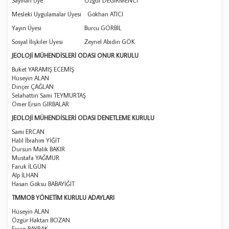
Sayman Üye Özgür DEĞİRMENCİ
Mesleki Uygulamalar Üyesi Gökhan ATICI
Yayın Üyesi Burcu GÖRBİL
Sosyal İlişkiler Üyesi Zeynel Abidin GÖK
JEOLOJİ MÜHENDİSLERİ ODASI ONUR KURULU
Buket YARAMIŞ ECEMİŞ
Hüseyin ALAN
Dinçer ÇAĞLAN
Selahattin Sami TEYMURTAŞ
Ömer Ersin GIRBALAR
JEOLOJİ MÜHENDİSLERİ ODASI DENETLEME KURULU
Sami ERCAN
Halil İbrahim YİĞİT
Dursun Malik BAKIR
Mustafa YAĞMUR
Faruk İLGÜN
Alp İLHAN
Hasan Göksu BABAYİĞİT
TMMOB YÖNETİM KURULU ADAYLARI
Hüseyin ALAN
Özgür Haktan BOZAN
Ercan BAYRAK