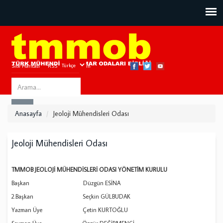
Site Haritası
RSS
Bize Ulaşın
Search
ARA
this
Anasayfa
Jeoloji Mühendisleri Odası
site
Jeoloji Mühendisleri Odası
TMMOB JEOLOJİ MÜHENDİSLERİ ODASI YÖNETİM KURULU
Başkan Düzgün ESİNA
2.Başkan Seçkin GÜLBUDAK
Yazman Üye Çetin KURTOĞLU