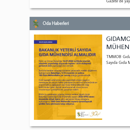
Gazete’de yay
Oda Haberleri
GIDAMO:
MÜHEND
TMMOB Gıda M
Sayıda Gıda Mü