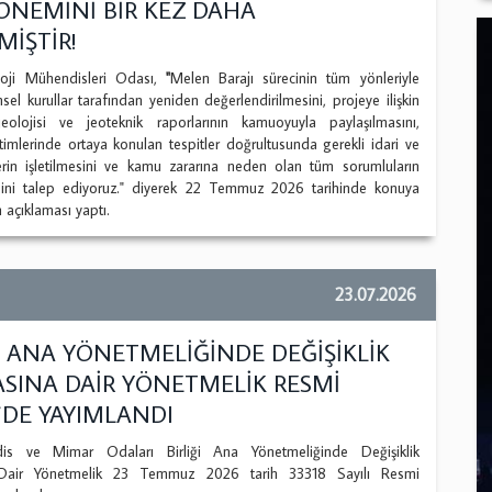
ÖNEMİNİ BİR KEZ DAHA
İŞTİR!
ji Mühendisleri Odası,
"
Melen Barajı sürecinin tüm yönleriyle
sel kurullar tarafından yeniden değerlendirilmesini, projeye ilişkin
eolojisi ve jeoteknik raporlarının kamuoyuyla paylaşılmasını,
timlerinde ortaya konulan tespitler doğrultusunda gerekli idari ve
erin işletilmesini ve kamu zararına neden olan tüm sorumluların
ini talep ediyoruz." diyerek 22 Temmuz 2026 tarihinde konuya
ın açıklaması yaptı.
23.07.2026
ANA YÖNETMELİĞİNDE DEĞİŞİKLİK
ASINA DAİR YÖNETMELİK RESMİ
’DE YAYIMLANDI
is ve Mimar Odaları Birliği Ana Yönetmeliğinde Değişiklik
 Dair Yönetmelik 23 Temmuz 2026 tarih 33318 Sayılı Resmi