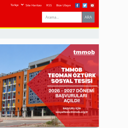
Site Haritası
RSS
Bize Ulaşın
Search
ARA
this
site