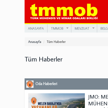
Ana
içeriğe
atla
ANASAYFA
TMMOB
MEVZUAT
BELG
Anasayfa
Tüm Haberler
Tüm Haberler
Oda Haberleri
JMO: M
MÜHENDİ