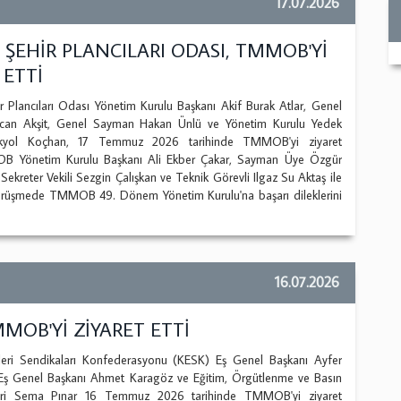
17.07.2026
ŞEHİR PLANCILARI ODASI, TMMOB'Yİ
 ETTİ
lancıları Odası Yönetim Kurulu Başkanı Akif Burak Atlar, Genel
ecan Akşit, Genel Sayman Hakan Ünlü ve Yönetim Kurulu Yedek
Akyol Koçhan, 17 Temmuz 2026 tarihinde TMMOB'yi ziyaret
 Yönetim Kurulu Başkanı Ali Ekber Çakar, Sayman Üye Özgür
ekreter Vekili Sezgin Çalışkan ve Teknik Görevli Ilgaz Su Aktaş ile
örüşmede TMMOB 49. Dönem Yönetim Kurulu'na başarı dileklerini
16.07.2026
MOB'Yİ ZİYARET ETTİ
eri Sendikaları Konfederasyonu (KESK) Eş Genel Başkanı Ayfer
Eş Genel Başkanı Ahmet Karagöz ve Eğitim, Örgütlenme ve Basın
teri Sema Pınar 16 Temmuz 2026 tarihinde TMMOB'yi ziyaret