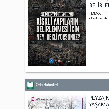
BELİRLE
TMMOB İnşaa
çıkarılması il
Oda Haberleri
PEYZAJM
YAŞAMAM