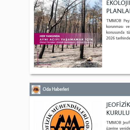
EKOLOJİ
PLANL
TMMOB Peyzaj
korunması ve
konusunda tü
2026 tarihinde
Oda Haberleri
JEOFİZ
KURULUN
TMMOB Jeofizi
üzerine yenid