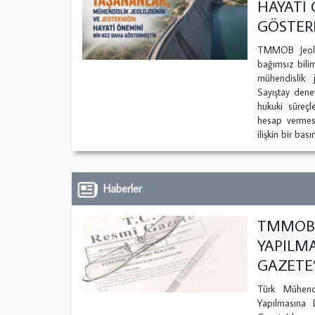
HAYATİ 
GÖSTERM
TMMOB Jeolo
bağımsız bilim
mühendislik j
Sayıştay dene
hukuki süreçl
hesap vermes
ilişkin bir bas
Haberler
TMMOB 
YAPILM
GAZETE
Türk Mühend
Yapılmasına