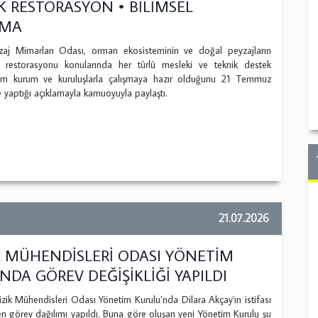
K RESTORASYON • BİLİMSEL
AMA
 Mimarları Odası, orman ekosisteminin ve doğal peyzajların
 restorasyonu konularında her türlü mesleki ve teknik destek
m kurum ve kuruluşlarla çalışmaya hazır olduğunu 21 Temmuz
 yaptığı açıklamayla kamuoyuyla paylaştı.
21.07.2026
İK MÜHENDİSLERİ ODASI YÖNETİM
DA GÖREV DEĞİŞİKLİĞİ YAPILDI
k Mühendisleri Odası Yönetim Kurulu’nda Dilara Akçay'ın istifası
en görev dağılımı yapıldı. Buna göre oluşan yeni Yönetim Kurulu şu