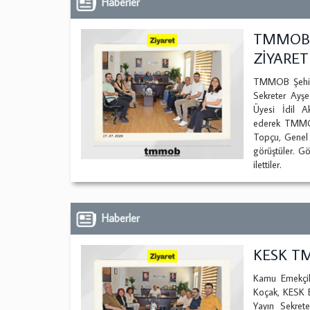
Haberler
TMMOB 
ZİYARET
TMMOB Şehir P
Sekreter Ayş
Üyesi İdil 
ederek TMMOB
Topçu, Genel S
görüştüler. G
ilettiler.
Haberler
KESK TM
Kamu Emekçil
Koçak, KESK 
Yayın Sekre