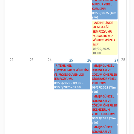
ÇÖZÜM ÖNERİLERİ
BURDUR YEREL
KURULTAYI
09/20/2025 (Tüm
gün)
AYDIN İLİNDE
SU GERÇEĞİ
SEMPOZYUMU
"KURAKLIK MI?
YÖNTETİMSİZLİK
Mİ?"
09/20/2025 -
10:00
22
23
24
28
25
26
27
7. TEHLİKELİ
MMŞP GÜNCEL
KİMYASALLARIN YÖNETİMİ
SORUNLARI VE
VE PROSES GÜVENLİĞİ
ÇÖZÜM ÖNERİLERİ
SEMPOZYUMU
DİYARBAKIR YEREL
09/25/2025 - 09:30
-
KURULTAYI
09/26/2025 - 17:00
09/27/2025 (Tüm
gün)
MMŞP GÜNCEL
SORUNLARI VE
ÇÖZÜM ÖNERİLERİ
İSKENDERUN
YEREL KURULTAYI
09/27/2025 (Tüm
gün)
MMŞP GÜNCEL
SORUNLARI VE