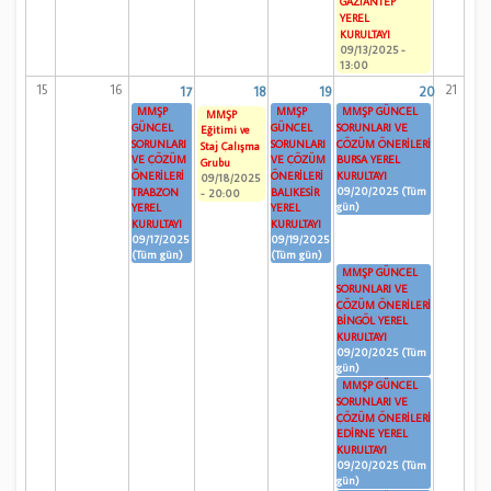
GAZİANTEP
YEREL
KURULTAYI
09/13/2025 -
13:00
15
16
21
17
18
19
20
MMŞP
MMŞP
MMŞP GÜNCEL
MMŞP
GÜNCEL
GÜNCEL
SORUNLARI VE
Eğitimi ve
SORUNLARI
SORUNLARI
ÇÖZÜM ÖNERİLERİ
Staj Çalışma
VE ÇÖZÜM
VE ÇÖZÜM
BURSA YEREL
Grubu
ÖNERİLERİ
ÖNERİLERİ
KURULTAYI
09/18/2025
09/20/2025 (Tüm
TRABZON
BALIKESİR
- 20:00
gün)
YEREL
YEREL
KURULTAYI
KURULTAYI
09/17/2025
09/19/2025
(Tüm gün)
(Tüm gün)
MMŞP GÜNCEL
SORUNLARI VE
ÇÖZÜM ÖNERİLERİ
BİNGÖL YEREL
KURULTAYI
09/20/2025 (Tüm
gün)
MMŞP GÜNCEL
SORUNLARI VE
ÇÖZÜM ÖNERİLERİ
EDİRNE YEREL
KURULTAYI
09/20/2025 (Tüm
gün)