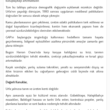
kutuplaşmayı artırmaktadır.
Tüm bu tabloyu yalnızca demografik değişimle açıklamak mümkün değildir.
Urfa’nın yaşadığı dönüşüm, 1980 sonrası uygulanan neoliberal politikaların
doğrudan bir sonucu olarak ortaya çıkmıştır.
Kamu planlamasının geri çekilmesi, üretim odaklı politikaların terk edilmesi ve
doğal kaynakların ticarileştirilmesi; kentin hem ekonomik yapısını hem de
çevresel sürdürülebilirliğini derinden etkilemektedir.
GAP’ın başlangıçta öngördüğü kalkınmacı hedeflerin tamamı hayata
geçirilememiş; bölgesel eşitsizlikleri azaltma yönündeki amaçlar zamanla geri
plana itilmiştir.
Bugün Harran Ovası’nda karşı karşıya kaldığımız su krizi; tarımın
sürdürülebilirliğini tehdit etmekte, üreticiyi yoksullaştırmakta ve kırsal göçü
artırmaktadır.
Kaçak sondajlar, yanlış sulama teknikleri, yeraltı su seviyesindeki düşüş ve
iklim krizinin etkileri bu coğrafyanın geleceğini ciddi biçimde risk altına
almaktadır.
Değerli Konuklar,
Urfa yalnızca tarım ve üretim kenti değildir.
Aynı zamanda eşsiz bir kültürel miras alanıdır. Göbeklitepe, Haleplibahçe
mozaikleri, Balıklıgöl havzası ve tarihi Urfa evleri; kontrolsüz projeler, yanlış
planlama kararları ve rant baskısı nedeniyle tehdit altındadır.