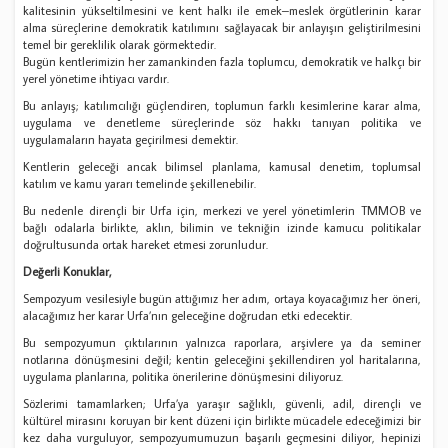
kalitesinin yükseltilmesini ve kent halkı ile emek–meslek örgütlerinin karar
alma süreçlerine demokratik katılımını sağlayacak bir anlayışın geliştirilmesini
temel bir gereklilik olarak görmektedir.
Bugün kentlerimizin her zamankinden fazla toplumcu, demokratik ve halkçı bir
yerel yönetime ihtiyacı vardır.
Bu anlayış; katılımcılığı güçlendiren, toplumun farklı kesimlerine karar alma,
uygulama ve denetleme süreçlerinde söz hakkı tanıyan politika ve
uygulamaların hayata geçirilmesi demektir.
Kentlerin geleceği ancak bilimsel planlama, kamusal denetim, toplumsal
katılım ve kamu yararı temelinde şekillenebilir.
Bu nedenle dirençli bir Urfa için, merkezi ve yerel yönetimlerin TMMOB ve
bağlı odalarla birlikte, aklın, bilimin ve tekniğin izinde kamucu politikalar
doğrultusunda ortak hareket etmesi zorunludur.
Değerli Konuklar,
Sempozyum vesilesiyle bugün attığımız her adım, ortaya koyacağımız her öneri,
alacağımız her karar Urfa’nın geleceğine doğrudan etki edecektir.
Bu sempozyumun çıktılarının yalnızca raporlara, arşivlere ya da seminer
notlarına dönüşmesini değil; kentin geleceğini şekillendiren yol haritalarına,
uygulama planlarına, politika önerilerine dönüşmesini diliyoruz.
Sözlerimi tamamlarken; Urfa’ya yaraşır sağlıklı, güvenli, adil, dirençli ve
kültürel mirasını koruyan bir kent düzeni için birlikte mücadele edeceğimizi bir
kez daha vurguluyor, sempozyumumuzun başarılı geçmesini diliyor, hepinizi