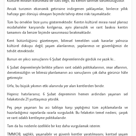
Kültürel mirasın korunması bir lüks değil, bu kentin tarihsel sorumluluğudur.
Ancak turizmin ekonomik getirisine indirgenen yaklaşımlar, binlerce yıllık
hafızayı geri dönüşü olmayan biçimde tahrip etme riski taşımaktadır.
Tüm bu örnekler bize şunu göstermektedir: Kentin kültürel mirası nasıl plansız
müdahaleler karşısında kırılgansa, aynı plansızlık ve rant baskısı kentin
tamamını da benzer biçimde savunmasız bırakmaktadır.
Kent bütünlüğünü gözetmeyen, bilimsel temelden uzak kararlar yalnızca
kültürel dokuyu değil; yaşam alanlarımızı, yapılarımızı ve güvenliğimizi de
tehdit etmektedir.
Bunun en yıkıcı sonuçlarını 6 Şubat depremlerinde gördük ne yazık ki…
6 Şubat depremleriyle birlikte yılların rant odaklı politikalarının, imar aflarının,
denetimsizliğin ve bilimsiz planlamanın acı sonuçlarını çok daha görünür hâle
getirmiştir.
Urfa, bu büyük yıkımın etki alanında yer alan kentlerden biridir.
Hepiniz hatırlarsınız; 6 Şubat depreminin hemen ardından yaşanan sel
felaketinde 21 yurttaşımızı yitirdik.
Peş peşe yaşanan bu acı tabloya karşı yaptığımız tüm açıklamalarda ve
hazırladığımız raporlarda ısrarla vurguladık: Bu felaketin temel nedeni, çarpık
ve rant odaklı kentleşme politikalarıdır.
Tam da bu nedenle özellikle bir kez daha vurgulamak isterim:
TMMOB, sağlıklı, yaşanabilir ve güvenli kentler yaratılmasını; kentsel yaşam