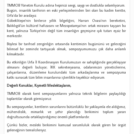
TMMOB Yönetim Kurulu adına hepinizi sevgi, saygı ve dostlukla selamlıyorum.
Bugün, insanlık tarihinin en eski yerleşimlerinden biri olan bu kadim kentte,
Urfa’da bir aradayız.
Göbeklitepe’nin binlerce yıllık bilgeliğini, Harran Ovası’nın bereketini,
Balıklıgöl’ün kültürel hafızasını ve Mezopotamya’nın ortak mirasını taşıyan bu
kent, yalnızca Türkiye’nin değil tüm insanlığın geçmişine ışık tutan eşsiz bir
merkezdir.
Böylesi bir tarihsel zenginliğin ortasında kentimizin bugününü ve geleceğini
bilimsel bir zeminde tartışacak olmak, sempozyumumuzu çok daha anlamlı
kılmaktadır.
Bu etkinliğin Urfa İl Koordinasyon Kurulumuzun ev sahipliğinde gerçekleşiyor
olmasını değerli buluyor; İKK sekreteryasına, odalarımızın yöneticilerine,
çalışanlarına, düzenleme kurulundaki tüm arkadaşlarıma ve sempozyuma
katkı sunacak tüm bilim insanlarına içtenlikle teşekkür ediyorum.
Değerli Konuklar, Kıymetli Meslektaşlarım,
TMMOB olarak kent sempozyumlarını yalnızca teknik bilgilerin paylaşıldığı
toplantılar olarak görmüyoruz.
Bu sempozyumlar, kentlerin sorunlarını bütünlüklü bir yaklaşımla ele aldığımız,
mühendislik, mimarlık ve şehir plancılığı birikimini toplum yararı
doğrultusunda ortaklaştırdığımız önemli platformlardır.
Çünkü bizler, mesleki birikimini kamusal sorumluluk olarak gören bir örgüt
geleneğinin temsilcileriyiz.