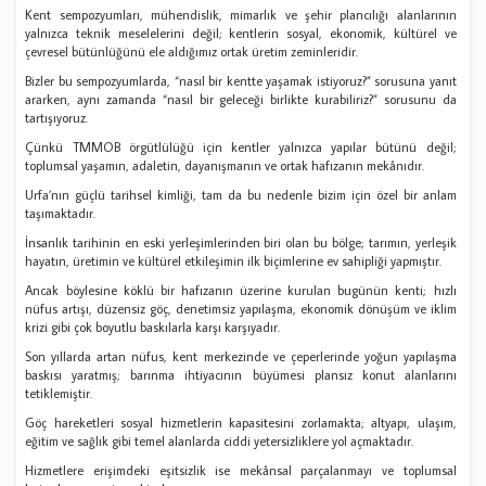
Kent sempozyumları, mühendislik, mimarlık ve şehir plancılığı alanlarının
yalnızca teknik meselelerini değil; kentlerin sosyal, ekonomik, kültürel ve
çevresel bütünlüğünü ele aldığımız ortak üretim zeminleridir.
Bizler bu sempozyumlarda, “nasıl bir kentte yaşamak istiyoruz?” sorusuna yanıt
ararken, aynı zamanda “nasıl bir geleceği birlikte kurabiliriz?” sorusunu da
tartışıyoruz.
Çünkü TMMOB örgütlülüğü için kentler yalnızca yapılar bütünü değil;
toplumsal yaşamın, adaletin, dayanışmanın ve ortak hafızanın mekânıdır.
Urfa’nın güçlü tarihsel kimliği, tam da bu nedenle bizim için özel bir anlam
taşımaktadır.
İnsanlık tarihinin en eski yerleşimlerinden biri olan bu bölge; tarımın, yerleşik
hayatın, üretimin ve kültürel etkileşimin ilk biçimlerine ev sahipliği yapmıştır.
Ancak böylesine köklü bir hafızanın üzerine kurulan bugünün kenti; hızlı
nüfus artışı, düzensiz göç, denetimsiz yapılaşma, ekonomik dönüşüm ve iklim
krizi gibi çok boyutlu baskılarla karşı karşıyadır.
Son yıllarda artan nüfus, kent merkezinde ve çeperlerinde yoğun yapılaşma
baskısı yaratmış; barınma ihtiyacının büyümesi plansız konut alanlarını
tetiklemiştir.
Göç hareketleri sosyal hizmetlerin kapasitesini zorlamakta; altyapı, ulaşım,
eğitim ve sağlık gibi temel alanlarda ciddi yetersizliklere yol açmaktadır.
Hizmetlere erişimdeki eşitsizlik ise mekânsal parçalanmayı ve toplumsal