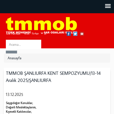
Site Haritası
RSS
Bize Ulaşın
Search
ARA
this
Anasayfa
site
TMMOB ŞANLIURFA KENT SEMPOZYUMU/13-14
Aralık 2025/ŞANLIURFA
13.12.2025
Saygıdeğer Konuklar,
Değerli Meslektaşlarım,
Kıymetli Katılımcılar,