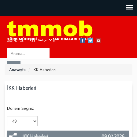
Site Haritası
RSS
Bize Ulaşın
Search
ARA
this
Anasayfa
İKK Haberleri
site
İKK Haberleri
Dönem Seçiniz:
İKK Haberleri
08.07.2026