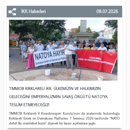
İKK Haberleri
08.07.2026
TMMOB KIRKLARELİ İKK: ÜLKEMİZİN VE HALKIMIZIN
GELECEĞİNİ EMPERYALİZMİN SAVAŞ ÖRGÜTÜ NATO'YA
TESLİM ETMEYECEĞİZ!
TMMOB Kırklareli İl Koordinasyon Kurulu'nun da aralarında bulunduğu
Kırklareli Emek ve Demokrasi Platformu 7 Temmuz 2026 tarihinde “NATO
defol! Bu memleket bizim” diyerek bir basın açıklaması yaptı.