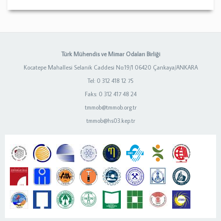
Türk Mühendis ve Mimar Odaları Birliği
Kocatepe Mahallesi Selanik Caddesi No:19/1 06420 Çankaya/ANKARA
Tel: 0 312 418 12 75
Faks: 0 312 417 48 24
tmmob@tmmob.org.tr
tmmob@hs03.kep.tr