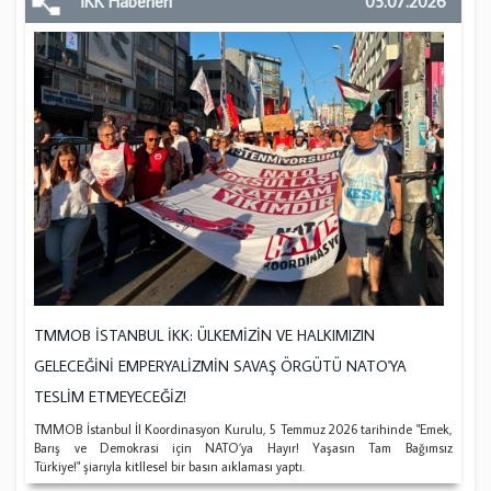
İKK Haberleri
05.07.2026
TMMOB İSTANBUL İKK: ÜLKEMİZİN VE HALKIMIZIN
GELECEĞİNİ EMPERYALİZMİN SAVAŞ ÖRGÜTÜ NATO'YA
TESLİM ETMEYECEĞİZ!
TMMOB İstanbul İl Koordinasyon Kurulu, 5 Temmuz 2026 tarihinde "Emek,
Barış ve Demokrasi için NATO’ya Hayır! Yaşasın Tam Bağımsız
Türkiye!" şiarıyla kitllesel bir basın aıklaması yaptı.