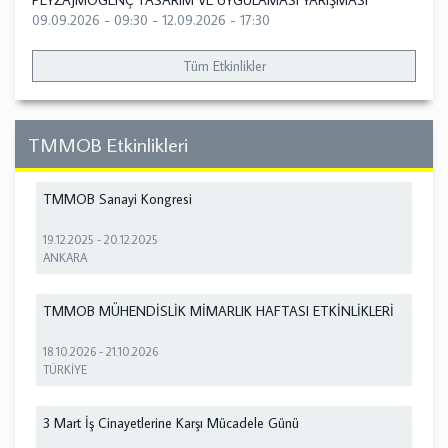
PEYZAJMOGENÇ TASARIM VE UYGULAMASI YARIŞMASI
09.09.2026 - 09:30
-
12.09.2026 - 17:30
Tüm Etkinlikler
TMMOB Etkinlikleri
TMMOB Sanayi Kongresi
19.12.2025
-
20.12.2025
ANKARA
TMMOB MÜHENDİSLİK MİMARLIK HAFTASI ETKİNLİKLERİ
18.10.2026
-
21.10.2026
TÜRKİYE
3 Mart İş Cinayetlerine Karşı Mücadele Günü