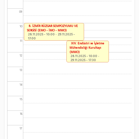
09
8. İZMİR RÜZGAR SEMPOZYUMU VE
10
SERGİSİ (EMO - İMO - MMO)
28.11.2025 - 10:00
-
29.11.2025 -
17:00
11
XIV. Endüstri ve İşletme
Mühendisliği Kurultayı
(MMO)
12
28.11.2025 - 10:00
-
29.11.2025 - 17:30
13
14
15
16
17