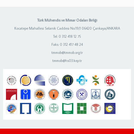
Türk Mühendis ve Mimar Odaları Birliği
Kocatepe Mahallesi Selanik Caddesi No:19/1 06420 Çankaya/ANKARA
Tel: 0 312 418 12 75
Faks: 0 312 417 48 24
tmmob@tmmob.org.tr
tmmob@hs03.kep.tr