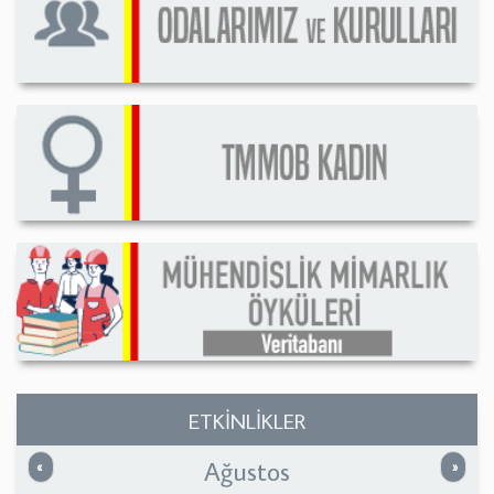
ETKİNLİKLER
Ağustos
Önceki
Sonrak
«
»